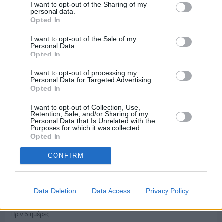
I want to opt-out of the Sharing of my
personal data.
Πριν 5 ημέρες
Opted In
70 χρόνια ιστορίας και συγκίνησης για το
Ανδρεάδειο Γυμνάσιο Βροντάδου
I want to opt-out of the Sale of my
Personal Data.
Opted In
I want to opt-out of processing my
Personal Data for Targeted Advertising.
Opted In
I want to opt-out of Collection, Use,
Retention, Sale, and/or Sharing of my
Personal Data that Is Unrelated with the
Purposes for which it was collected.
Opted In
CONFIRM
Data Deletion
Data Access
Privacy Policy
Πριν 5 ημέρες