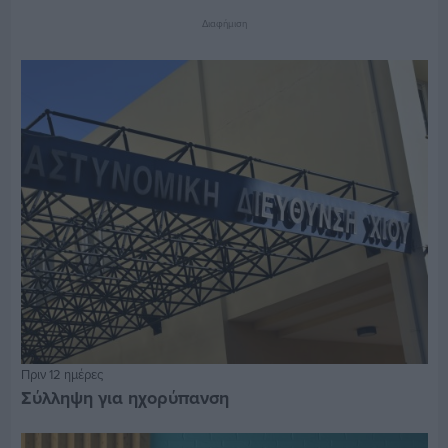
Διαφήμιση
Πριν 12 ημέρες
Σύλληψη για ηχορύπανση