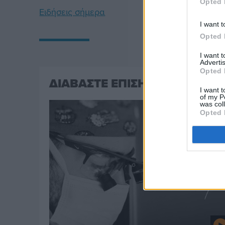
Opted 
Ειδήσεις σήμερα
I want t
Opted 
I want 
Advertis
Opted 
ΔΙΑΒΑΣΤΕ ΕΠΙΣΗΣ
I want t
of my P
was col
Opted 