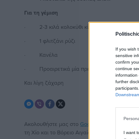
Για τη γέμιση
· 2-3 κιλά κολοκύθι κίτρινο
Politischi
· 1 φλιτζάνι ρύζι
If you wish 
· Κανέλα
sensitive in
confirm you
· Προαιρετικά μία πρέζα πιπέρι
continue se
information 
Και λίγη ζάχαρη
further disc
participants
Downstream 
Persona
Ακολουθήστε μας στο
Google News
. Μπείτε 
τη Χίο και το Βόρειο Αιγαίο.
I want t