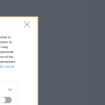
sonal or
ection to
ou may
 personal
out of the
 downstream
B’s List of