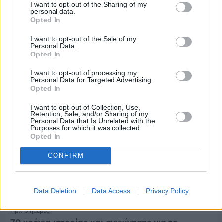
I want to opt-out of the Sharing of my
personal data.
Πριν 5 ημέρες
Opted In
Παραμονή Δεκαπενταύγουστου με μεγάλο
πανηγύρι στη Σιδηρούντα
I want to opt-out of the Sale of my
Personal Data.
Opted In
I want to opt-out of processing my
Personal Data for Targeted Advertising.
Opted In
I want to opt-out of Collection, Use,
Retention, Sale, and/or Sharing of my
Personal Data that Is Unrelated with the
Purposes for which it was collected.
Opted In
CONFIRM
Data Deletion
Data Access
Privacy Policy
Πριν 5 ημέρες