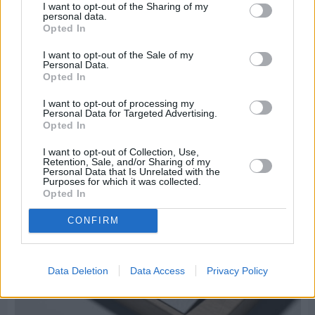
I want to opt-out of the Sharing of my
personal data.
Opted In
Πριν 9 ημέρες
I want to opt-out of the Sale of my
Personal Data.
Μία μικρή αλλά αναγκαία ανάπαυλα για την
Opted In
ομάδα του «Πολίτη»
I want to opt-out of processing my
Personal Data for Targeted Advertising.
Opted In
I want to opt-out of Collection, Use,
Retention, Sale, and/or Sharing of my
Personal Data that Is Unrelated with the
Purposes for which it was collected.
Opted In
CONFIRM
Data Deletion
Data Access
Privacy Policy