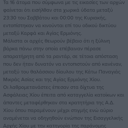
Τα 16 άτομα που σύμφωνα με τις εικασίες των αρχών
φαίνεται ότι εισήλθαν στα χωρικά ύδατα μεταξύ
23:30 του Σαββάτου και 00:00 της Κυριακής,
εντοπίστηκαν να κινούνται επί του οδικού δικτύου
μεταξύ Καρφά και Αγίας Ερμιόνης.
Μάλιστα οι αρχές θεωρούν βέβαιο ότι η ξύλινη
βάρκα πάνω στην οποία επέβαιναν πέρασε
απαρατήρητη από τα ραντάρ, σε τέτοια απόσταση
που δεν ήταν δυνατόν να εντοπιστούν από κανέναν,
μεταξύ του θαλάσσιου δίαυλου της Κάτω Παναγιάς
Μικράς Ασίας και της Αγίας Ερμιόνης Χίου.
Οι λαθρομετανάστες έπεσαν στα δίχτυα της
Ασφάλειας Χίου έπειτα από καταγγελία κατοίκων και
άπαντες μεταφέρθηκαν στα κρατητήρια της Α.Δ.
Χίου όπου παραμένουν μέχρι στιγμής ενώ αύριο
αναμένεται να οδηγηθούν ενώπιον της Εισαγγελικής
Αρχής Χίου με την κατηγορία της παράνομης