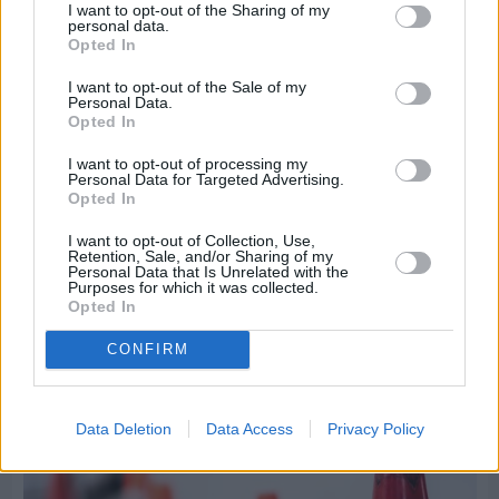
I want to opt-out of the Sharing of my
personal data.
Opted In
I want to opt-out of the Sale of my
Personal Data.
Opted In
I want to opt-out of processing my
Personal Data for Targeted Advertising.
Opted In
I want to opt-out of Collection, Use,
Retention, Sale, and/or Sharing of my
Πριν 9 ημέρες
Personal Data that Is Unrelated with the
Τρίτος στη σφαιροβολία στη διεθνή συνάντηση
Purposes for which it was collected.
Ελλάδας–Κύπρου Κ18 ο Δημήτρης Τέλλιος
Opted In
CONFIRM
Data Deletion
Data Access
Privacy Policy