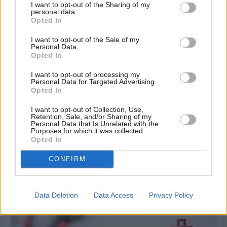
I want to opt-out of the Sharing of my
personal data.
Opted In
I want to opt-out of the Sale of my
Personal Data.
Opted In
I want to opt-out of processing my
Personal Data for Targeted Advertising.
Opted In
I want to opt-out of Collection, Use,
Retention, Sale, and/or Sharing of my
Personal Data that Is Unrelated with the
Purposes for which it was collected.
Πριν 7 ημέρες
Opted In
Τρίτος στη σφαιροβολία στη διεθνή συνάντηση
Ελλάδας–Κύπρου Κ18 ο Δημήτρης Τέλλιος
CONFIRM
Data Deletion
Data Access
Privacy Policy