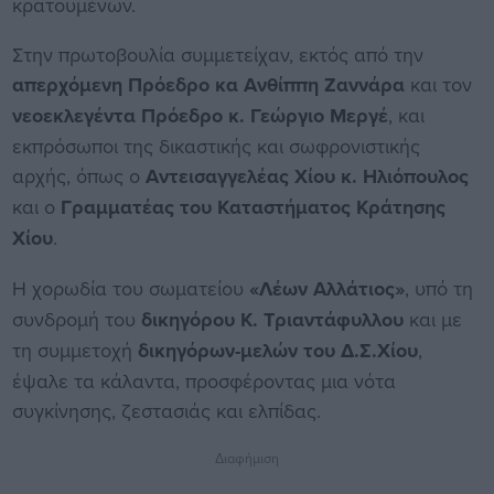
κρατουμένων.
Στην πρωτοβουλία συμμετείχαν, εκτός από την
απερχόμενη Πρόεδρο κα Ανθίππη Ζαννάρα
και τον
νεοεκλεγέντα Πρόεδρο κ. Γεώργιο Μεργέ
, και
εκπρόσωποι της δικαστικής και σωφρονιστικής
αρχής, όπως ο
Αντεισαγγελέας Χίου κ. Ηλιόπουλος
και ο
Γραμματέας του Καταστήματος Κράτησης
Χίου
.
Η χορωδία του σωματείου
«Λέων Αλλάτιος»
, υπό τη
συνδρομή του
δικηγόρου Κ. Τριαντάφυλλου
και με
τη συμμετοχή
δικηγόρων-μελών του Δ.Σ.Χίου
,
έψαλε τα κάλαντα, προσφέροντας μια νότα
συγκίνησης, ζεστασιάς και ελπίδας.
Διαφήμιση