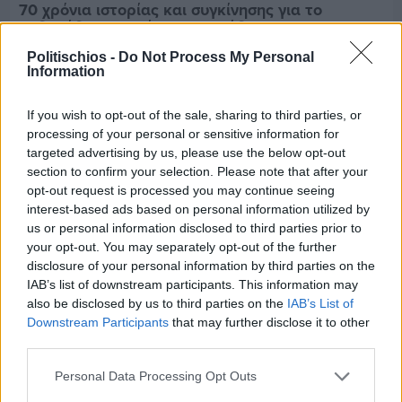
70 χρόνια ιστορίας και συγκίνησης για το
Ανδρεάδειο Γυμνάσιο Βροντάδου
Politischios -
Do Not Process My Personal
Information
If you wish to opt-out of the sale, sharing to third parties, or
processing of your personal or sensitive information for
targeted advertising by us, please use the below opt-out
section to confirm your selection. Please note that after your
opt-out request is processed you may continue seeing
interest-based ads based on personal information utilized by
us or personal information disclosed to third parties prior to
your opt-out. You may separately opt-out of the further
disclosure of your personal information by third parties on the
IAB’s list of downstream participants. This information may
also be disclosed by us to third parties on the
IAB’s List of
Downstream Participants
that may further disclose it to other
Πριν 5 ημέρες
third parties.
Ο καιρός στη Χίο, σήμερα 3 Αυγούστου 2026
Personal Data Processing Opt Outs