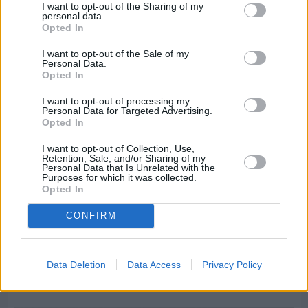
I want to opt-out of the Sharing of my
Διαφήμιση
personal data.
Opted In
I want to opt-out of the Sale of my
Personal Data.
Opted In
I want to opt-out of processing my
Personal Data for Targeted Advertising.
Opted In
I want to opt-out of Collection, Use,
Retention, Sale, and/or Sharing of my
Personal Data that Is Unrelated with the
Purposes for which it was collected.
Opted In
CONFIRM
Πριν 7 ημέρες
Data Deletion
Data Access
Privacy Policy
Μία μικρή αλλά αναγκαία ανάπαυλα για την
ομάδα του «Πολίτη»