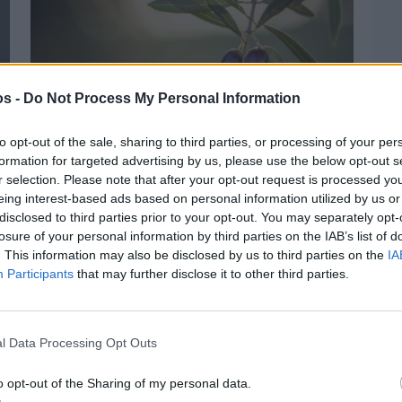
os -
Do Not Process My Personal Information
to opt-out of the sale, sharing to third parties, or processing of your per
formation for targeted advertising by us, please use the below opt-out s
Πριν 5 ημέρες
r selection. Please note that after your opt-out request is processed y
Ελαιοκομικό Μητρώο: Ξεκινά η
eing interest-based ads based on personal information utilized by us or
προετοιμασία των ελαιοπαραγωγών στη
disclosed to third parties prior to your opt-out. You may separately opt-
Χίο
losure of your personal information by third parties on the IAB’s list of
. This information may also be disclosed by us to third parties on the
IA
Participants
that may further disclose it to other third parties.
l Data Processing Opt Outs
o opt-out of the Sharing of my personal data.