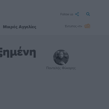
Follow us
Μικρές Αγγελίες
Έντυπος «π»
υξημένη
Παντελής Φύκαρης