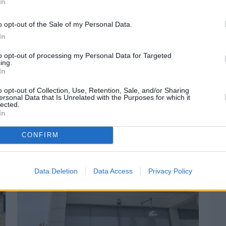
In
o opt-out of the Sale of my Personal Data.
In
to opt-out of processing my Personal Data for Targeted
Πριν 5 ημέρες
ing.
In
Αδειάζουν τα νησιά – Το δημογραφικό στο
«κόκκινο»
o opt-out of Collection, Use, Retention, Sale, and/or Sharing
ersonal Data that Is Unrelated with the Purposes for which it
lected.
In
CONFIRM
Data Deletion
Data Access
Privacy Policy