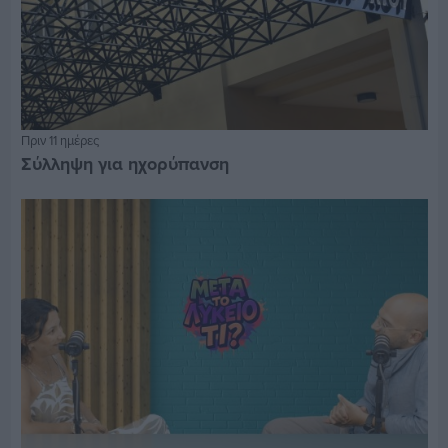
Πριν 11 ημέρες
Σύλληψη για ηχορύπανση