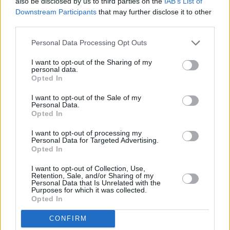
also be disclosed by us to third parties on the
IAB’s List of
Downstream Participants
that may further disclose it to other
third parties.
Personal Data Processing Opt Outs
I want to opt-out of the Sharing of my
personal data.
Opted In
I want to opt-out of the Sale of my
Personal Data.
Opted In
I want to opt-out of processing my
Personal Data for Targeted Advertising.
Opted In
Πριν 8 ημέρες
Provenzo All day Cafe Bar - Στη Βοκαριά η μέρα
I want to opt-out of Collection, Use,
ξεκινά με καφέ και τελειώνει με cocktail
Retention, Sale, and/or Sharing of my
Personal Data that Is Unrelated with the
Purposes for which it was collected.
Opted In
CONFIRM