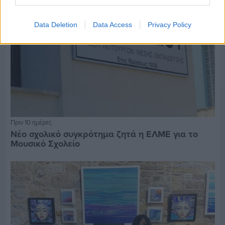
Data Deletion
Data Access
Privacy Policy
Πριν 10 ημέρες
Νέο σχολικό συγκρότημα ζητά η ΕΛΜΕ για το
Μουσικό Σχολείο