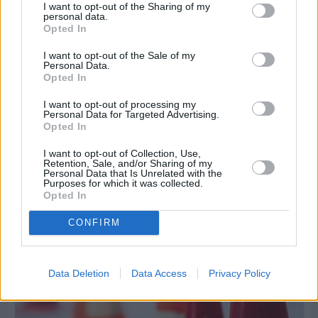
I want to opt-out of the Sharing of my
personal data.
Opted In
I want to opt-out of the Sale of my
Personal Data.
Opted In
Πριν 6 ημέρες
Τρίτος στη σφαιροβολία στη διεθνή συνάντηση
I want to opt-out of processing my
Ελλάδας–Κύπρου Κ18 ο Δημήτρης Τέλλιος
Personal Data for Targeted Advertising.
Opted In
I want to opt-out of Collection, Use,
Retention, Sale, and/or Sharing of my
Personal Data that Is Unrelated with the
Purposes for which it was collected.
Opted In
CONFIRM
Data Deletion
Data Access
Privacy Policy