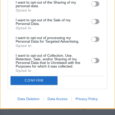
Εργασίες ασφαλτόστρωσης σε τρεις οδούς του
I want to opt-out of the Sharing of my
Βαρβασίου
personal data.
Opted In
I want to opt-out of the Sale of my
Personal Data.
Opted In
I want to opt-out of processing my
Personal Data for Targeted Advertising.
Opted In
I want to opt-out of Collection, Use,
Retention, Sale, and/or Sharing of my
Personal Data that Is Unrelated with the
Purposes for which it was collected.
Opted In
CONFIRM
Πριν 8 ημέρες
Data Deletion
Data Access
Privacy Policy
Διακοπές ρεύματος: Συνασπισμό των
επιχειρήσεων προτείνει το Επιμελητήριο