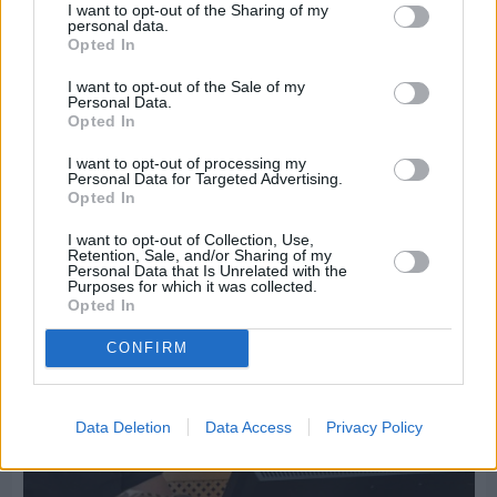
I want to opt-out of the Sharing of my
personal data.
Opted In
I want to opt-out of the Sale of my
Personal Data.
Opted In
Πριν 5 ημέρες
I want to opt-out of processing my
Εργασίες ασφαλτόστρωσης σε τρεις οδούς του
Personal Data for Targeted Advertising.
Βαρβασίου
Opted In
I want to opt-out of Collection, Use,
Retention, Sale, and/or Sharing of my
Personal Data that Is Unrelated with the
Purposes for which it was collected.
Opted In
CONFIRM
Data Deletion
Data Access
Privacy Policy