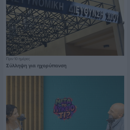
Πριν 10 ημέρες
Σύλληψη για ηχορύπανση