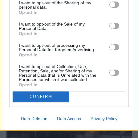
I want to opt-out of the Sharing of my
personal data.
Opted In
I want to opt-out of the Sale of my
Personal Data.
Opted In
I want to opt-out of processing my
Personal Data for Targeted Advertising.
Opted In
I want to opt-out of Collection, Use,
Retention, Sale, and/or Sharing of my
Personal Data that Is Unrelated with the
Πριν 3 ημέρες
Purposes for which it was collected.
Παραμονή Δεκαπενταύγουστου με μεγάλο
Opted In
πανηγύρι στη Σιδηρούντα
CONFIRM
Data Deletion
Data Access
Privacy Policy