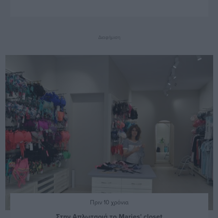
Διαφήμιση
Πριν 10 χρόνια
Στην Απλωταριά το Maries' closet