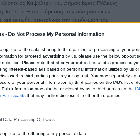
κή «Χρήστος Καψάλης» του Δήμου Ιεράς Πόλεως
ρη Τσιάντα. Η συμπόρευση των δύο μουσικών
ς επί σκηνής, αποτέλεσε την Κορύφωση του
έντονο χειροκρότημα που ακολούθησε.
os -
Do Not Process My Personal Information
υ Εθνικού Ύμνου και την βράβευση των
to opt-out of the sale, sharing to third parties, or processing of your per
 περηφάνια την τελετή.
formation for targeted advertising by us, please use the below opt-out s
r selection. Please note that after your opt-out request is processed y
ο Σεβασμιώτατος Μητροπολίτης Αιτωλίας και
eing interest-based ads based on personal information utilized by us or
ειάρχης Αιτωλοακαρνανίας Θανάσης Μαυρομμάτης,
disclosed to third parties prior to your opt-out. You may separately opt-
ίας Παναγιώτης Τσιχριτζής, Αντιδήμαρχοι και μέλη
losure of your personal information by third parties on the IAB’s list of
. This information may also be disclosed by us to third parties on the
IA
ων και συλλόγων, καθώς και πλήθος δημοτών.
Participants
that may further disclose it to other third parties.
l Data Processing Opt Outs
o opt-out of the Sharing of my personal data.