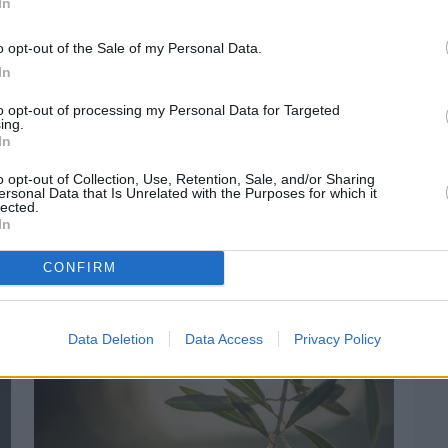
In
στην
Viber ομάδα
μας και δείτε όλες τις ειδήσεις από
o opt-out of the Sale of my Personal Data.
In
to opt-out of processing my Personal Data for Targeted
ing.
In
o opt-out of Collection, Use, Retention, Sale, and/or Sharing
ersonal Data that Is Unrelated with the Purposes for which it
lected.
In
CONFIRM
Data Deletion
Data Access
Privacy Policy