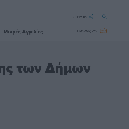
Follow us
Μικρές Αγγελίες
Έντυπος «π»
σης των Δήμων