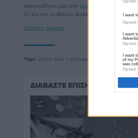
Opted 
Ακολουθήστε μας στο
Google News
. Μπείτε 
τη Χίο και το Βόρειο Αιγαίο.
I want t
Opted 
Ειδήσεις σήμερα
I want 
Advertis
Opted 
I want t
Tags:
Δήμος Χίου
Κλέαρχος Χρύσης
of my P
was col
Opted 
ΔΙΑΒΑΣΤΕ ΕΠΙΣΗΣ