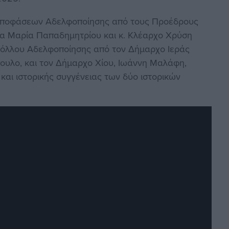
 αποφάσεων Αδελφοποίησης από τους Προέδρους
α Μαρία Παπαδημητρίου και κ. Κλέαρχο Χρύση
κόλλου Αδελφοποίησης από τον Δήμαρχο Ιεράς
ουλο, και τον Δήμαρχο Χίου, Ιωάννη Μαλάφη,
και ιστορικής συγγένειας των δύο ιστορικών