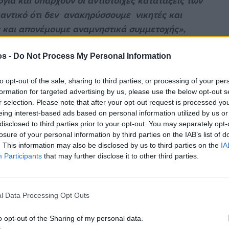
γία και υπάρχουν οι αντίστοιχες κατατάξεις των
αντικό ότι δεν ανακηρύσσουμε νικητές και
ές και απονέμουμε αναμνηστικά συμμετοχής»,
ης
αθητές της πρωτοβάθμιας στην εκδήλωση της 20
os -
Do Not Process My Personal Information
to opt-out of the sale, sharing to third parties, or processing of your per
formation for targeted advertising by us, please use the below opt-out s
r selection. Please note that after your opt-out request is processed y
eing interest-based ads based on personal information utilized by us or
στην
Viber ομάδα
μας και δείτε όλες τις ειδήσεις από
disclosed to third parties prior to your opt-out. You may separately opt-
losure of your personal information by third parties on the IAB’s list of
. This information may also be disclosed by us to third parties on the
IA
Participants
that may further disclose it to other third parties.
l Data Processing Opt Outs
o opt-out of the Sharing of my personal data.