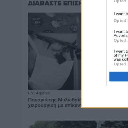
ΔΙΑΒΑΣΤΕ ΕΠΙΣΗΣ
Opted 
I want t
Opted 
I want 
Advertis
Opted 
I want t
of my P
was col
Opted 
Πριν 4 ημέρες
Παναγιώτης Μυλωθρίδης: Η πλαστική
χειρουργική με επίκεντρο τον άνθρωπο