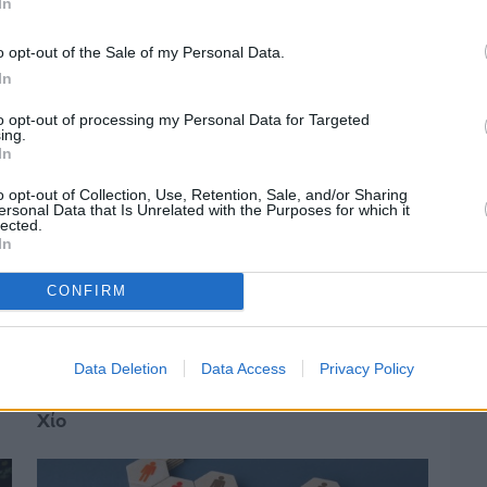
In
o opt-out of the Sale of my Personal Data.
In
to opt-out of processing my Personal Data for Targeted
ing.
In
o opt-out of Collection, Use, Retention, Sale, and/or Sharing
ersonal Data that Is Unrelated with the Purposes for which it
lected.
In
CONFIRM
Πριν 4 ημέρες
Data Deletion
Data Access
Privacy Policy
Ελαιοκομικό Μητρώο: Ξεκινά η
προετοιμασία των ελαιοπαραγωγών στη
Χίο