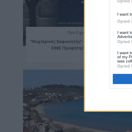
Opted 
I want t
Opted 
Πριν 2 χρόνια
I want 
Advertis
"Νυχτερινός Εκφωνητής" - Πρώτη προβολή στο
Opted 
ΣΙΝΕ Προφήτης στην Κώμη
I want t
of my P
was col
Opted 