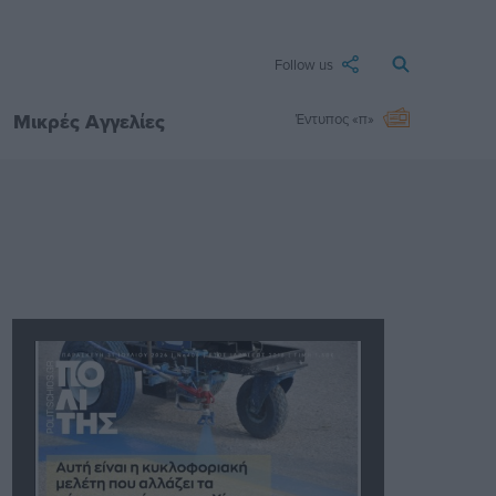
Follow us
Μικρές Αγγελίες
Έντυπος «π»