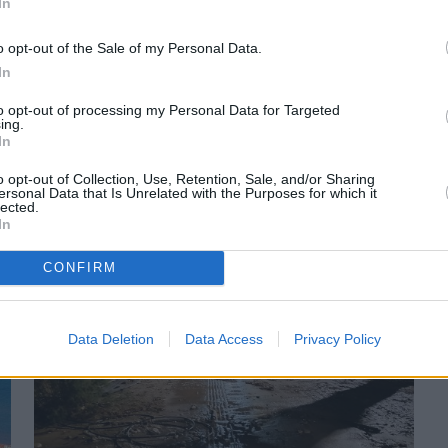
In
o opt-out of the Sale of my Personal Data.
In
Πριν 2 χρόνια
to opt-out of processing my Personal Data for Targeted
ing.
Νότια Χίος - Σε ποιους αρέσει αυτή η εικόνα; (Pics)
In
o opt-out of Collection, Use, Retention, Sale, and/or Sharing
ersonal Data that Is Unrelated with the Purposes for which it
lected.
In
CONFIRM
Data Deletion
Data Access
Privacy Policy