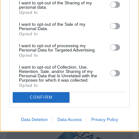
I want to opt-out of the Sharing of my
personal data.
Opted In
I want to opt-out of the Sale of my
Personal Data.
Opted In
I want to opt-out of processing my
Personal Data for Targeted Advertising.
Opted In
I want to opt-out of Collection, Use,
Retention, Sale, and/or Sharing of my
Personal Data that Is Unrelated with the
Purposes for which it was collected.
Πριν 6 ημέρες
Opted In
Μία μικρή αλλά αναγκαία ανάπαυλα για την
ομάδα του «Πολίτη»
CONFIRM
Data Deletion
Data Access
Privacy Policy