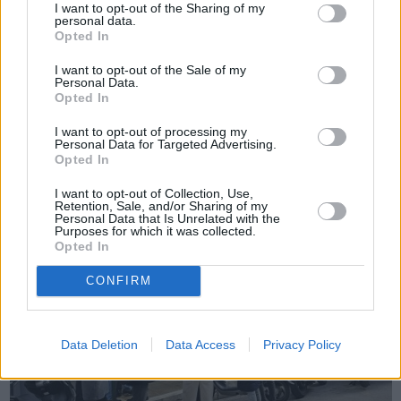
I want to opt-out of the Sharing of my
personal data.
Opted In
Πριν 1 χρόνο
I want to opt-out of the Sale of my
Οικονομικά προβλήματα αντιμετωπίζουν 4 στα 10 νοικοκυριά
Personal Data.
στην Ελλάδα
Opted In
I want to opt-out of processing my
Personal Data for Targeted Advertising.
Opted In
I want to opt-out of Collection, Use,
Retention, Sale, and/or Sharing of my
Personal Data that Is Unrelated with the
Purposes for which it was collected.
Opted In
CONFIRM
Data Deletion
Data Access
Privacy Policy