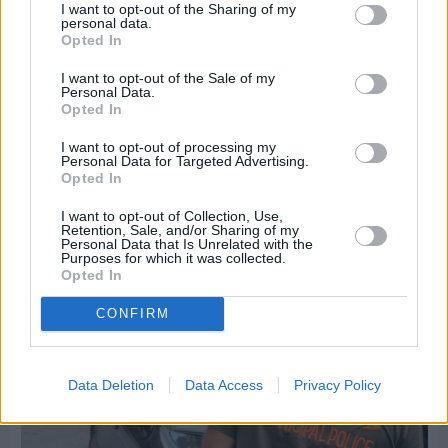
I want to opt-out of the Sharing of my
personal data.
Opted In
I want to opt-out of the Sale of my
Personal Data.
Πριν 4 ημέρες
Opted In
Ελαιοκομικό Μητρώο: Ξεκινά η προετοιμασία
των ελαιοπαραγωγών στη Χίο
I want to opt-out of processing my
Personal Data for Targeted Advertising.
Opted In
Διαφήμιση
I want to opt-out of Collection, Use,
Retention, Sale, and/or Sharing of my
Personal Data that Is Unrelated with the
Purposes for which it was collected.
Opted In
CONFIRM
Data Deletion
Data Access
Privacy Policy