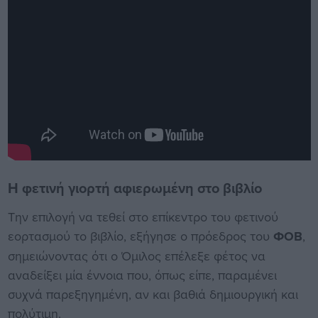
Η φετινή γιορτή αφιερωμένη στο βιβλίο
Την επιλογή να τεθεί στο επίκεντρο του φετινού
εορτασμού το βιβλίο, εξήγησε ο πρόεδρος του
ΦΟΒ
,
σημειώνοντας ότι ο Όμιλος επέλεξε φέτος να
αναδείξει μία έννοια που, όπως είπε, παραμένει
συχνά παρεξηγημένη, αν και βαθιά δημιουργική και
πολύτιμη.