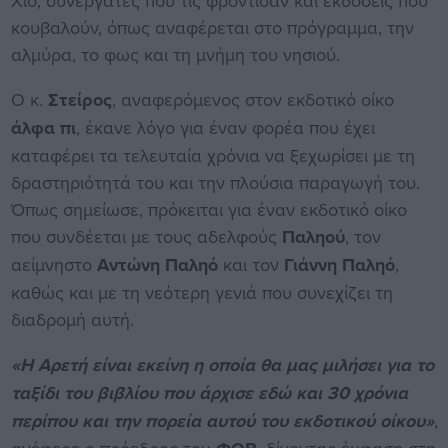
Χίο, συνεργάτες που τις φρόντισαν και εκδόσεις που
κουβαλούν, όπως αναφέρεται στο πρόγραμμα, την
αλμύρα, το φως και τη μνήμη του νησιού.
Ο κ.
Στείρος
, αναφερόμενος στον εκδοτικό οίκο
άλφα πι
, έκανε λόγο για έναν φορέα που έχει
καταφέρει τα τελευταία χρόνια να ξεχωρίσει με τη
δραστηριότητά του και την πλούσια παραγωγή του.
Όπως σημείωσε, πρόκειται για έναν εκδοτικό οίκο
που συνδέεται με τους αδελφούς
Παληού
, τον
αείμνηστο
Αντώνη Παληό
και τον
Γιάννη Παληό
,
καθώς και με τη νεότερη γενιά που συνεχίζει τη
διαδρομή αυτή.
«Η Αρετή είναι εκείνη η οποία θα μας μιλήσει για το
ταξίδι του βιβλίου που άρχισε εδώ και 30 χρόνια
περίπου και την πορεία αυτού του εκδοτικού οίκου»
,