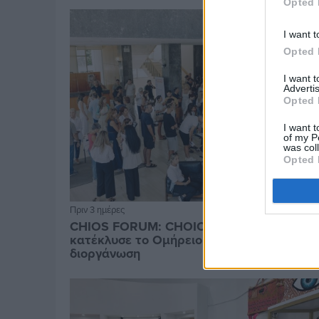
Opted 
I want t
Opted 
I want 
Advertis
Opted 
I want t
of my P
was col
Opted 
Πριν 3 ημέρες
CHIOS FORUM: CHOICES- Πλήθος κόσμου
κατέκλυσε το Ομήρειο για την μεγάλη
διοργάνωση