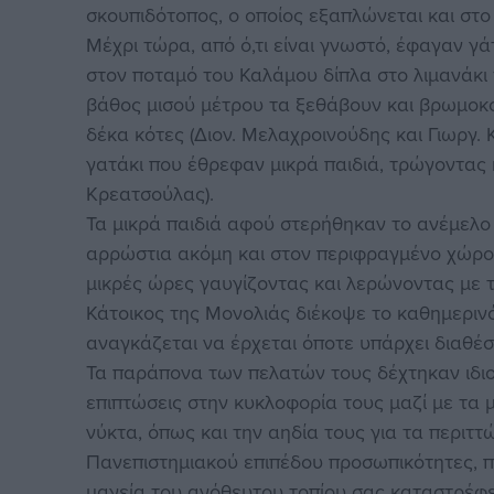
σκουπιδότοπος, ο οποίος εξαπλώνεται και στο 
Μέχρι τώρα, από ό,τι είναι γνωστό, έφαγαν γά
στον ποταμό του Καλάμου δίπλα στο λιμανάκι 
βάθος μισού μέτρου τα ξεθάβουν και βρωμοκο
δέκα κότες (Διον. Μελαχροινούδης και Γιωργ.
γατάκι που έθρεφαν μικρά παιδιά, τρώγοντας κ
Κρεατσούλας).
Τα μικρά παιδιά αφού στερήθηκαν το ανέμελο 
αρρώστια ακόμη και στον περιφραγμένο χώρο τ
μικρές ώρες γαυγίζοντας και λερώνοντας με 
Κάτοικος της Μονολιάς διέκοψε το καθημερινό
αναγκάζεται να έρχεται όποτε υπάρχει διαθέσ
Τα παράπονα των πελατών τους δέχτηκαν ιδιο
επιπτώσεις στην κυκλοφορία τους μαζί με τα 
νύκτα, όπως και την αηδία τους για τα περιτ
Πανεπιστημιακού επιπέδου προσωπικότητες, πο
μαγεία του ανόθευτου τοπίου σας καταστρέφε