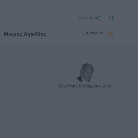
Follow us
Μικρές Αγγελίες
Έντυπος «π»
Δημήτρης Μελαχροινούδης