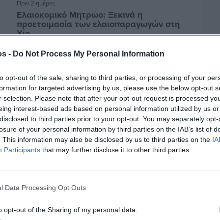
Πριν 2 ημέρες
Ελαιοκομικό Μητρώο: Ξεκινά η
προετοιμασία των ελαιοπαραγωγών στη
Χίο
os -
Do Not Process My Personal Information
to opt-out of the sale, sharing to third parties, or processing of your per
formation for targeted advertising by us, please use the below opt-out s
r selection. Please note that after your opt-out request is processed y
eing interest-based ads based on personal information utilized by us or
disclosed to third parties prior to your opt-out. You may separately opt-
losure of your personal information by third parties on the IAB’s list of
. This information may also be disclosed by us to third parties on the
IA
Participants
that may further disclose it to other third parties.
l Data Processing Opt Outs
Πριν 3 ημέρες
Αδειάζουν τα νησιά – Το δημογραφικό στο
«κόκκινο»
o opt-out of the Sharing of my personal data.