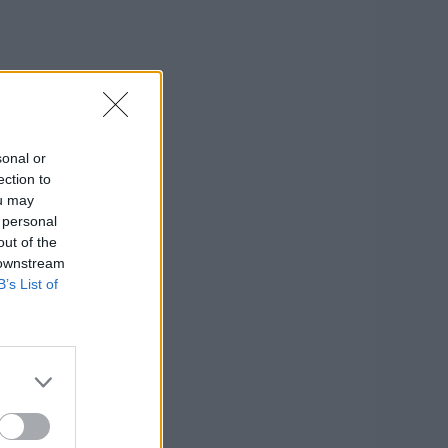
sonal or
ection to
ou may
 personal
out of the
 downstream
B’s List of