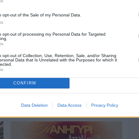
In
o opt-out of the Sale of my Personal Data.
In
to opt-out of processing my Personal Data for Targeted
ing.
In
o opt-out of Collection, Use, Retention, Sale, and/or Sharing
ersonal Data that Is Unrelated with the Purposes for which it
lected.
In
CONFIRM
Πριν 3 ημέρες
Οδηγοί Δασικών Υπηρεσιών: Ζητούν
ένταξη στο ανθυγιεινό επίδομα
Data Deletion
Data Access
Privacy Policy