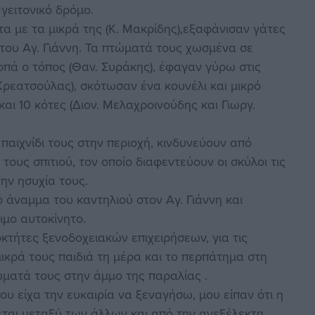
γειτονικό δρόμο.
τα με τα μικρά της (Κ. Μακρίδης),εξαφάνισαν γάτες
του Αγ. Γιάννη. Τα πτώματά τους χωσμένα σε
πά ο τόπος (Θαν. Συράκης), έφαγαν γύρω στις
 Κρεατσούλας), σκότωσαν ένα κουνέλι και μικρό
αι 10 κότες (Διον. Μελαχροινούδης και Γιωργ.
παιχνίδι τους στην περιοχή, κινδυνεύουν από
ους σπιτιού, τον οποίο διαφεντεύουν οι σκύλοι τις
την ησυχία τους.
 άναμμα του καντηλιού στον Αγ. Γιάννη και
ιμο αυτοκίνητο.
κτήτες ξενοδοχειακών επιχειρήσεων, για τις
μικρά τους παιδιά τη μέρα και το περπάτημα στη
τώματά τους στην άμμο της παραλίας .
υ είχα την ευκαιρία να ξεναγήσω, μου είπαν ότι η
ται μεταξύ των άλλων και από την ανεξέλεκτη