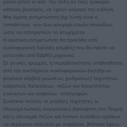
μάτια γάτας κι από την άλλη αν τους τρακάρει
κάποιος βιαστικός, να έχουν ακέραιη την ευθύνη.
Μια άμεση αντιμετώπιση (όχι λύση) είναι η
τοποθέτηση των δυο απαγορευτικών πινακίδων,
ώστε να αποτραπούν τα ατυχήματα.
Η οριστική αντιμετώπιση θα προέλθει από
κυκλοφοριακή διάταξη (κόμβος) που θα πρέπει να
μελετηθεί από ΕΙΔΙΚΟ μηχανικό.
Σε γενικές γραμμές, η παραβατικότητα υποβοηθείται
από την ανεπάρκεια κυκλοφοριακών διατάξεων
(κυκλικοί κόμβοι) μειώσεως (ρυθμίσεως) ταχυτήτων,
ασφαλούς διελεύσεως πεζών και δυνατότητας
ευέλικτων και ασφαλών επιστροφών.
Συνέπεια τούτων, οι μεγάλες ταχύτητες οι
πλαγιομετωπικές συγκρούσεις (πρόσφατη στο Τάγμα)
και η αδυναμία πεζών και λοιπών ευπαθών ομάδων
να περάσουν απέναντι με ασφάλεια. (Κάποιοι έχουν