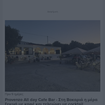
Διαφήμιση
Πριν 9 ημέρες
Provenzo All day Cafe Bar - Στη Βοκαριά η μέρα
ξεκινά με καφέ και τελειώνει με cocktail