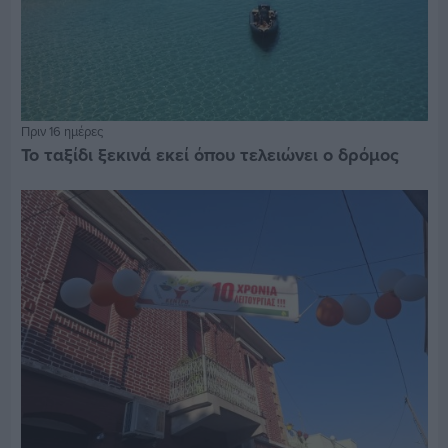
Πριν 16 ημέρες
Το ταξίδι ξεκινά εκεί όπου τελειώνει ο δρόμος