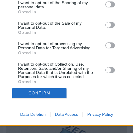
I want to opt-out of the Sharing of my
personal data.
Opted In
I want to opt-out of the Sale of my
Personal Data.
Opted In
I want to opt-out of processing my
Personal Data for Targeted Advertising.
Opted In
I want to opt-out of Collection, Use,
Retention, Sale, and/or Sharing of my
Personal Data that Is Unrelated with the
Purposes for which it was collected.
Opted In
Πριν 7 ημέρες
Μία μικρή αλλά αναγκαία ανάπαυλα για την
CONFIRM
ομάδα του «Πολίτη»
Data Deletion
Data Access
Privacy Policy