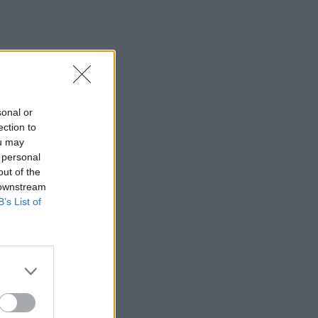
sonal or
ection to
ou may
 personal
out of the
 downstream
B’s List of