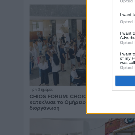
Opted 
I want t
Opted 
I want 
Advertis
Opted 
I want t
of my P
was col
Opted 
Πριν 3 ημέρες
CHIOS FORUM: CHOICES- Πλήθος κόσμου
κατέκλυσε το Ομήρειο για την μεγάλη
διοργάνωση