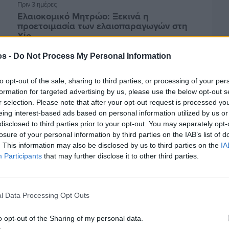
Πριν 3 ημέρες
Ελαιοκομικό Μητρώο: Ξεκινά η
προετοιμασία των ελαιοπαραγωγών στη
Χίο
os -
Do Not Process My Personal Information
to opt-out of the sale, sharing to third parties, or processing of your per
formation for targeted advertising by us, please use the below opt-out s
r selection. Please note that after your opt-out request is processed y
eing interest-based ads based on personal information utilized by us or
disclosed to third parties prior to your opt-out. You may separately opt-
losure of your personal information by third parties on the IAB’s list of
. This information may also be disclosed by us to third parties on the
IA
Participants
that may further disclose it to other third parties.
l Data Processing Opt Outs
Πριν 3 ημέρες
Αδειάζουν τα νησιά – Το δημογραφικό στο
«κόκκινο»
o opt-out of the Sharing of my personal data.