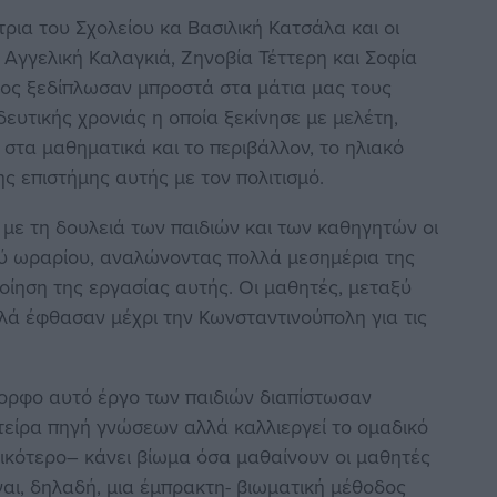
α του Σχολείου κα Βασιλική Κατσάλα και οι
, Αγγελική Καλαγκιά, Ζηνοβία Τέττερη και Σοφία
τος ξεδίπλωσαν μπροστά στα μάτια μας τους
ευτικής χρονιάς η οποία ξεκίνησε με μελέτη,
στα μαθηματικά και το περιβάλλον, το ηλιακό
ς επιστήμης αυτής με τον πολιτισμό.
τη δουλειά των παιδιών και των καθηγητών οι
ού ωραρίου, αναλώνοντας πολλά μεσημέρια της
οίηση της εργασίας αυτής. Οι μαθητές, μεταξύ
λά έφθασαν μέχρι την Κωνσταντινούπολη για τις
φο αυτό έργο των παιδιών διαπίστωσαν
στείρα πηγή γνώσεων αλλά καλλιεργεί το ομαδικό
σικότερο– κάνει βίωμα όσα μαθαίνουν οι μαθητές
ναι, δηλαδή, μια έμπρακτη- βιωματική μέθοδος