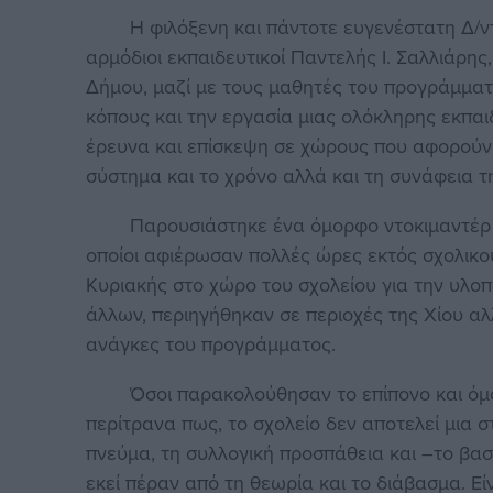
Η φιλόξενη και πάντοτε ευγενέστατη Δ/ντρι
αρμόδιοι εκπαιδευτικοί Παντελής Ι. Σαλλιάρης
Δήμου, μαζί με τους μαθητές του προγράμμα
κόπους και την εργασία μιας ολόκληρης εκπαιδ
έρευνα και επίσκεψη σε χώρους που αφορούν 
σύστημα και το χρόνο αλλά και τη συνάφεια τη
Παρουσιάστηκε ένα όμορφο ντοκιμαντέρ με 
οποίοι αφιέρωσαν πολλές ώρες εκτός σχολικ
Κυριακής στο χώρο του σχολείου για την υλοπ
άλλων, περιηγήθηκαν σε περιοχές της Χίου αλ
ανάγκες του προγράμματος.
Όσοι παρακολούθησαν το επίπονο και όμορ
περίτρανα πως, το σχολείο δεν αποτελεί μια 
πνεύμα, τη συλλογική προσπάθεια και –το βα
εκεί πέραν από τη θεωρία και το διάβασμα. Εί