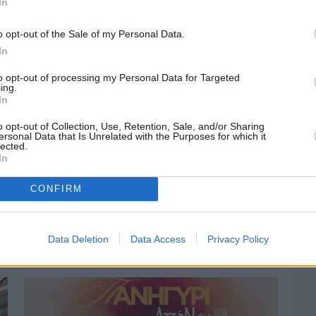
In
o opt-out of the Sale of my Personal Data.
In
to opt-out of processing my Personal Data for Targeted
ing.
In
o opt-out of Collection, Use, Retention, Sale, and/or Sharing
ersonal Data that Is Unrelated with the Purposes for which it
lected.
In
CONFIRM
Πριν 3 ημέρες
Οδηγοί Δασικών Υπηρεσιών: Ζητούν
ένταξη στο ανθυγιεινό επίδομα
Data Deletion
Data Access
Privacy Policy