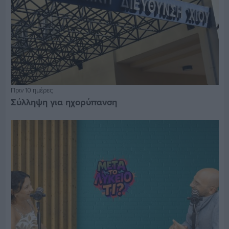
Πριν 10 ημέρες
Σύλληψη για ηχορύπανση