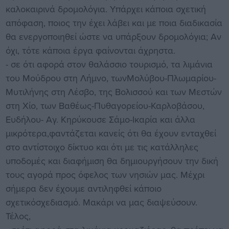
καλοκαιρινά δρομολόγια. Υπάρχει κάποια σχετική
απόφαση, ποιος την έχει λάβει και με ποια διαδικασία
θα ενεργοποιηθεί ώστε να υπάρξουν δρομολόγια; Αν
όχι, τότε κάποια έργα φαίνονται άχρηστα.
- σε ότι αφορά στον θαλάσσιο τουρισμό, τα λιμάνια
του Μούδρου στη Λήμνο, τωνΜολύβου-Πλωμαρίου-
Μυτιλήνης στη Λέσβο, της Βολισσού και των Μεστών
στη Χίο, των Βαθέως-Πυθαγορείου-Καρλοβάσου,
Ευδήλου- Αγ. Κηρύκουσε Σάμο-Ικαρία και άλλα
μικρότερα,φαντάζεται κανείς ότι θα έχουν ενταχθεί
στο αντίστοιχο δίκτυο και ότι με τις κατάλληλες
υποδομές και διαφήμιση θα δημιουργήσουν την δική
τους αγορά προς όφελος των νησιών μας. Μέχρι
σήμερα δεν έχουμε αντιληφθεί κάποιο
σχετικόσχεδιασμό. Μακάρι να μας διαψεύσουν.
Τέλος,