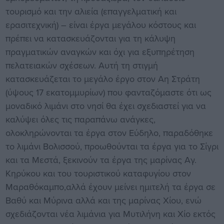
τουρισμό και την αλιεία (επαγγελματική και
ερασιτεχνική) – είναι έργα μεγάλου κόστους και
πρέπει να κατασκευάζονται για τη κάλυψη
πραγματικών αναγκών και όχι για εξυπηρέτηση
πελατειακών σχέσεων. Αυτή τη στιγμή
κατασκευάζεται το μεγάλο έργο στον Αη Στράτη
(ύψους 17 εκατομμυρίων) που φανταζόμαστε ότι ως
μοναδικό λιμάνι στο νησί θα έχει σχεδιαστεί για να
καλύψει όλες τις παραπάνω ανάγκες,
ολοκληρώνονται τα έργα στον Εύδηλο, παραδόθηκε
το λιμάνι Βολισσού, προωθούνται τα έργα για το Σίγρι
και τα Μεστά, ξεκινούν τα έργα της μαρίνας Αγ.
Κηρύκου και του τουριστικού καταφυγίου στον
Μαραθόκαμπο,αλλά έχουν μείνει ημιτελή τα έργα σε
Βαθύ και Μύρινα αλλά και της μαρίνας Χίου, ενώ
σχεδιάζονται νέα λιμάνια για Μυτιλήνη και Χίο εκτός