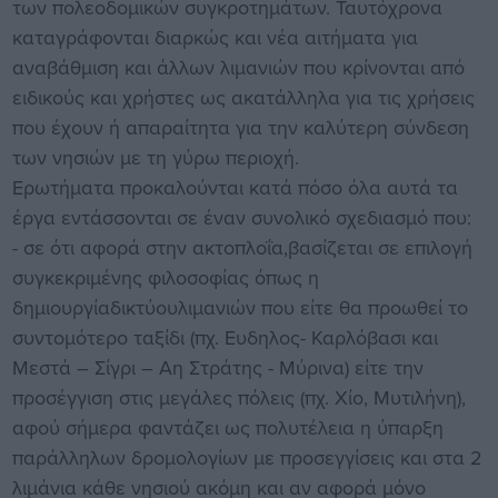
των πολεοδομικών συγκροτημάτων. Ταυτόχρονα
καταγράφονται διαρκώς και νέα αιτήματα για
αναβάθμιση και άλλων λιμανιών που κρίνονται από
ειδικούς και χρήστες ως ακατάλληλα για τις χρήσεις
που έχουν ή απαραίτητα για την καλύτερη σύνδεση
των νησιών με τη γύρω περιοχή.
Ερωτήματα προκαλούνται κατά πόσο όλα αυτά τα
έργα εντάσσονται σε έναν συνολικό σχεδιασμό που:
- σε ότι αφορά στην ακτοπλοΐα,βασίζεται σε επιλογή
συγκεκριμένης φιλοσοφίας όπως η
δημιουργίαδικτύουλιμανιών που είτε θα προωθεί το
συντομότερο ταξίδι (πχ. Ευδηλος- Καρλόβασι και
Μεστά – Σίγρι – Αη Στράτης - Μύρινα) είτε την
προσέγγιση στις μεγάλες πόλεις (πχ. Χίο, Μυτιλήνη),
αφού σήμερα φαντάζει ως πολυτέλεια η ύπαρξη
παράλληλων δρομολογίων με προσεγγίσεις και στα 2
λιμάνια κάθε νησιού ακόμη και αν αφορά μόνο