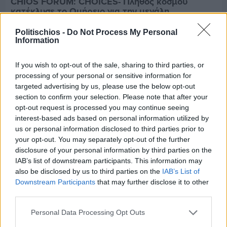
CHIOS FORUM: CHOICES- Πλήθος κόσμου
κατέκλυσε το Ομήρειο για την μεγάλη
διοργάνωση
Politischios -
Do Not Process My Personal
Information
If you wish to opt-out of the sale, sharing to third parties, or
processing of your personal or sensitive information for
targeted advertising by us, please use the below opt-out
section to confirm your selection. Please note that after your
opt-out request is processed you may continue seeing
interest-based ads based on personal information utilized by
us or personal information disclosed to third parties prior to
your opt-out. You may separately opt-out of the further
disclosure of your personal information by third parties on the
IAB’s list of downstream participants. This information may
also be disclosed by us to third parties on the
IAB’s List of
Downstream Participants
that may further disclose it to other
third parties.
Πριν 2 ημέρες
Οδηγοί Δασικών Υπηρεσιών: Ζητούν ένταξη στο
Personal Data Processing Opt Outs
ανθυγιεινό επίδομα