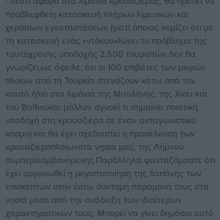
- σεότι αφορά στα λιμάνια κρουαζιέρας, θα πρέπει να
προβλεφθείη κατασκευή πλήρων λιμενικών και
χερσαίων εγκαταστάσεων (γιατί όποιος νομίζει ότι με
τη κατασκευή ενός «ντόκου»λύνει το πρόβλημα της
ταυτόχρονης υποδοχής 2.500 τουριστών δεν θα
γνωρίζει,ως όφειλε, ότι οι 100 επιβάτες των μικρών
πλοίων από τη Τουρκία στενάζουν κάτω από τον
καυτό ήλιο στα λιμάνια της Μυτιλήνης, της Χίου και
του Βαθιούκαι μάλλον αγνοεί τι σημαίνει ποιοτική
υποδοχή στη κρουαζιέρα σε έναν ανταγωνιστικό
κόσμο) και θα έχει σχεδιαστεί η προσέλκυση των
κρουαζιεροπλοίωνστα νησιά μας, της Λήμνου
συμπεριλαμβανόμενης.Παράλληλα φανταζόμαστε ότι
έχει οργανωθεί η μεγιστοποίηση της δαπάνης των
επισκεπτών στην έστω σύντομη παραμονή τους στα
νησιά μέσα από την ανάδειξη των ιδιαίτερων
χαρακτηριστικών τους. Μπορεί να γίνει δημόσιο αυτό