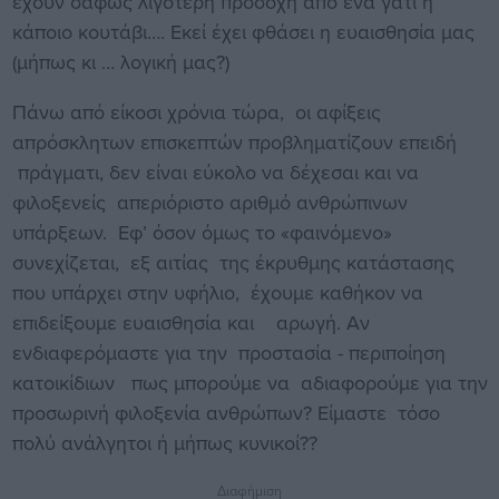
έχουν σαφώς λιγότερη προσοχή από ένα γατί ή
κάποιο κουτάβι…. Εκεί έχει φθάσει η ευαισθησία μας
(μήπως κι … λογική μας?)
Πάνω από είκοσι χρόνια τώρα, οι αφίξεις
απρόσκλητων επισκεπτών προβληματίζουν επειδή
πράγματι, δεν είναι εύκολο να δέχεσαι και να
φιλοξενείς απεριόριστο αριθμό ανθρώπινων
υπάρξεων. Εφ’ όσον όμως το «φαινόμενο»
συνεχίζεται, εξ αιτίας της έκρυθμης κατάστασης
που υπάρχει στην υφήλιο, έχουμε καθήκον να
επιδείξουμε ευαισθησία και αρωγή. Αν
ενδιαφερόμαστε για την προστασία - περιποίηση
κατοικίδιων πως μπορούμε να αδιαφορούμε για την
προσωρινή φιλοξενία ανθρώπων? Είμαστε τόσο
πολύ ανάλγητοι ή μήπως κυνικοί??
Διαφήμιση