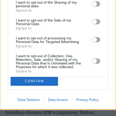
I want to opt-out of the Sharing of my
Μία μικρή αλλά αναγκαία ανάπαυλα για την
personal data.
ομάδα του «Πολίτη»
Opted In
I want to opt-out of the Sale of my
Personal Data.
Opted In
I want to opt-out of processing my
Personal Data for Targeted Advertising.
Opted In
I want to opt-out of Collection, Use,
Retention, Sale, and/or Sharing of my
Personal Data that Is Unrelated with the
Purposes for which it was collected.
Opted In
CONFIRM
Data Deletion
Data Access
Privacy Policy
Πριν 8 ημέρες
Τρίτος στη σφαιροβολία στη διεθνή συνάντηση
Ελλάδας–Κύπρου Κ18 ο Δημήτρης Τέλλιος