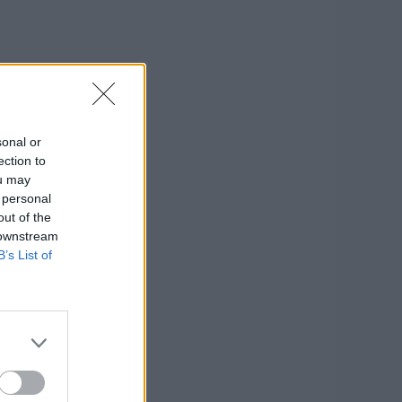
sonal or
ection to
ou may
 personal
out of the
 downstream
B’s List of