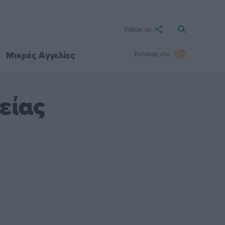
Follow us
Μικρές Αγγελίες
Έντυπος «π»
είας