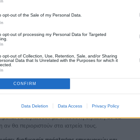
In
χέση με το ΠΕΔΥ, μια απλή σχέση εργασίας
 χωρίς συμβάσεις για το γιατρό, που θα είναι
o opt-out of the Sale of my Personal Data.
 χρειάζεται γύρω στους 25 έως 27.000 γιατρούς.
In
σσεύουν περίπου 40.000 που δεν θα έχουν
to opt-out of processing my Personal Data for Targeted
ούν να αλλάξουν επάγγελμα. Η κυβέρνηση αγνοεί
ing.
In
οικογένειες και το κράτος έχουν επενδύσει χρήματα
για να τηρήσει τα διεθνή στάνταρ και τις εντολές
o opt-out of Collection, Use, Retention, Sale, and/or Sharing
ersonal Data that Is Unrelated with the Purposes for which it
ηρετούνται σωστά γιατί το σύστημα της δημόσιας
lected.
In
νοσεί».
CONFIRM
Data Deletion
Data Access
Privacy Policy
α πρέπει να δηλώσουν με υπεύθυνη δήλωση αν θα
 αν θα περιοριστούν στα ιατρεία τους.
κινήσει διαδικασία πρόσληψης επικουρικών και