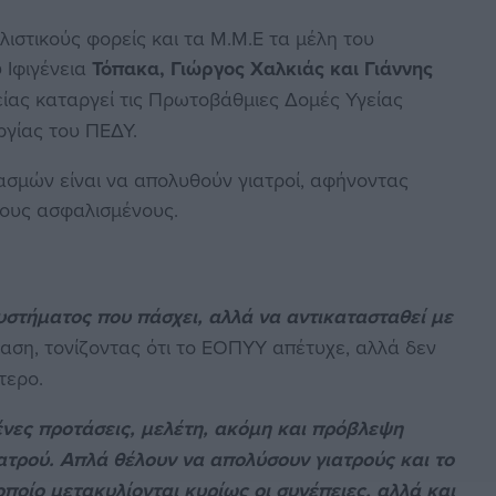
ιστικούς φορείς και τα Μ.Μ.Ε τα μέλη του
 Ιφιγένεια
Τόπακα, Γιώργος Χαλκιάς και Γιάννης
είας καταργεί τις Πρωτοβάθμιες Δομές Υγείας
ργίας του ΠΕΔΥ.
ιασμών είναι να απολυθούν γιατροί, αφήνοντας
τους ασφαλισμένους.
συστήματος που πάσχει, αλλά να αντικατασταθεί με
φαση, τονίζοντας ότι το ΕΟΠΥΥ απέτυχε, αλλά δεν
τερο.
νες προτάσεις, μελέτη, ακόμη και πρόβλεψη
ιατρού. Απλά θέλουν να απολύσουν γιατρούς και το
ποίο μετακυλίονται κυρίως οι συνέπειες, αλλά και