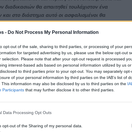
ν διαδικασιών θα απαιτηθεί τουλάχιστον ένα
και στο διάστημα αυτό οι ασφαλισμένοι θα
ατρούς με τον ΕΟΠΥΥ και τους ιδιώτες
υνταγογράφισης θα έχουν όλοι οι γιατροί, αλλά
os -
Do Not Process My Personal Information
εις».
to opt-out of the sale, sharing to third parties, or processing of your per
formation for targeted advertising by us, please use the below opt-out s
r selection. Please note that after your opt-out request is processed y
eing interest-based ads based on personal information utilized by us or
υ οικογενειακού γιατρού των ειδικοτήτων του
disclosed to third parties prior to your opt-out. You may separately opt-
άτρου.
losure of your personal information by third parties on the IAB’s list of
. This information may also be disclosed by us to third parties on the
IA
σμό είναι ένας στους 2.200 ασφαλισμένους,
Participants
that may further disclose it to other third parties.
ο χρειαζόμαστε 25 περίπου τέτοιους γιατρούς, που
κιάς
l Data Processing Opt Outs
πλά θα χρησιμοποιήσουν τους παλιούς που δεν
o opt-out of the Sharing of my personal data.
ο αριθμός των 25 για τις τρείς ειδικότητες με