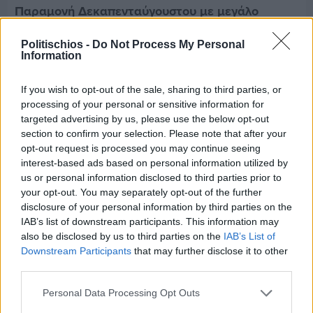
Παραμονή Δεκαπενταύγουστου με μεγάλο
πανηγύρι στη Σιδηρούντα
Politischios -
Do Not Process My Personal
Information
If you wish to opt-out of the sale, sharing to third parties, or
processing of your personal or sensitive information for
targeted advertising by us, please use the below opt-out
section to confirm your selection. Please note that after your
opt-out request is processed you may continue seeing
interest-based ads based on personal information utilized by
us or personal information disclosed to third parties prior to
your opt-out. You may separately opt-out of the further
disclosure of your personal information by third parties on the
IAB’s list of downstream participants. This information may
also be disclosed by us to third parties on the
IAB’s List of
Downstream Participants
that may further disclose it to other
third parties.
Πριν 7 ημέρες
70 χρόνια ιστορίας και συγκίνησης για το
Personal Data Processing Opt Outs
Ανδρεάδειο Γυμνάσιο Βροντάδου