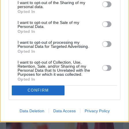
I want to opt-out of the Sharing of my
personal data.
Opted In
I want to opt-out of the Sale of my
Personal Data.
Opted In
I want to opt-out of processing my
Πριν 6 ημέρες
Personal Data for Targeted Advertising.
Opted In
Τρίτος στη σφαιροβολία στη διεθνή συνάντηση
Ελλάδας–Κύπρου Κ18 ο Δημήτρης Τέλλιος
I want to opt-out of Collection, Use,
Retention, Sale, and/or Sharing of my
Personal Data that Is Unrelated with the
Purposes for which it was collected.
Opted In
CONFIRM
Data Deletion
Data Access
Privacy Policy