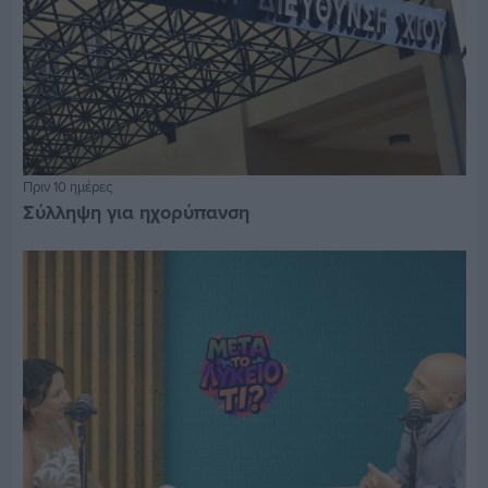
Πριν 10 ημέρες
Σύλληψη για ηχορύπανση