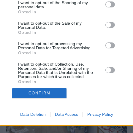
I want to opt-out of the Sharing of my
personal data.
Πριν 3 ημέρες
Opted In
Οδηγοί Δασικών Υπηρεσιών: Ζητούν ένταξη στο
I want to opt-out of the Sale of my
ανθυγιεινό επίδομα
Personal Data.
Opted In
Διαφήμιση
I want to opt-out of processing my
Personal Data for Targeted Advertising.
Opted In
I want to opt-out of Collection, Use,
Retention, Sale, and/or Sharing of my
Personal Data that Is Unrelated with the
Purposes for which it was collected.
Opted In
CONFIRM
Data Deletion
Data Access
Privacy Policy