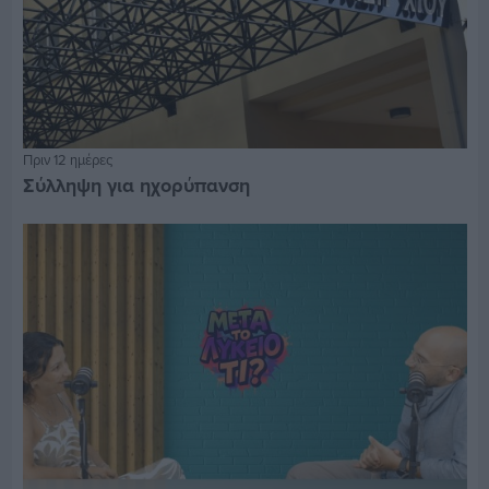
Πριν 12 ημέρες
Σύλληψη για ηχορύπανση