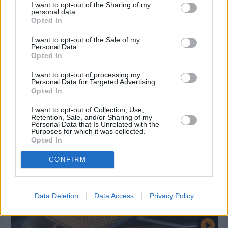
I want to opt-out of the Sharing of my
personal data.
Opted In
I want to opt-out of the Sale of my
Πριν 7 ημέρες
Personal Data.
Εργασίες ασφαλτόστρωσης σε τρεις οδούς του
Opted In
Βαρβασίου
I want to opt-out of processing my
Personal Data for Targeted Advertising.
Opted In
I want to opt-out of Collection, Use,
Retention, Sale, and/or Sharing of my
Personal Data that Is Unrelated with the
Purposes for which it was collected.
Opted In
CONFIRM
Data Deletion
Data Access
Privacy Policy