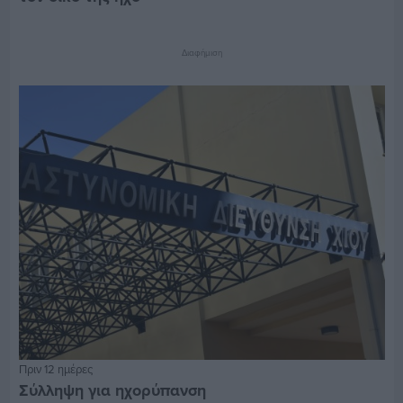
Διαφήμιση
Πριν 12 ημέρες
Σύλληψη για ηχορύπανση