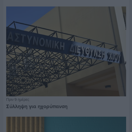
Πριν 9 ημέρες
Σύλληψη για ηχορύπανση