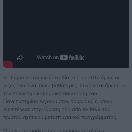
Το Τμήμα λειτουργεί στη Χίο από το 2017, όμως οι
ρίζες του είναι πολύ βαθύτερες. Συνδέεται άμεσα με
την πολυετή ακαδημαϊκή παράδοση του
Πανεπιστημίου Αιγαίου στον τουρισμό, η οποία
συνετέλεσε στην ίδρυση ήδη από το 1999 του
πρώτου σχετικού μεταπτυχιακού προγράμματος.
Όσο για το πρόγραμμα σπουδών, αυτό έχει