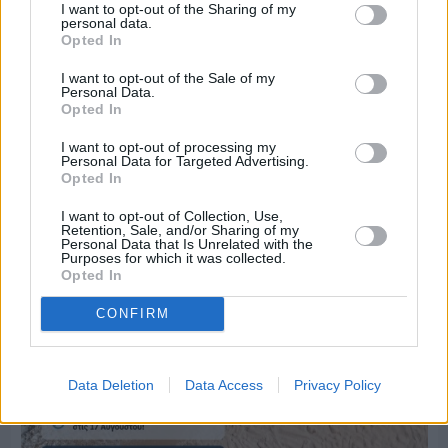
I want to opt-out of the Sharing of my
personal data.
Opted In
Πριν 5 ημέρες
Ο καιρός στη Χίο, σήμερα 3 Αυγούστου 2026
I want to opt-out of the Sale of my
Personal Data.
Opted In
Διαφήμιση
I want to opt-out of processing my
Personal Data for Targeted Advertising.
Opted In
I want to opt-out of Collection, Use,
Retention, Sale, and/or Sharing of my
Personal Data that Is Unrelated with the
Purposes for which it was collected.
Opted In
CONFIRM
Data Deletion
Data Access
Privacy Policy