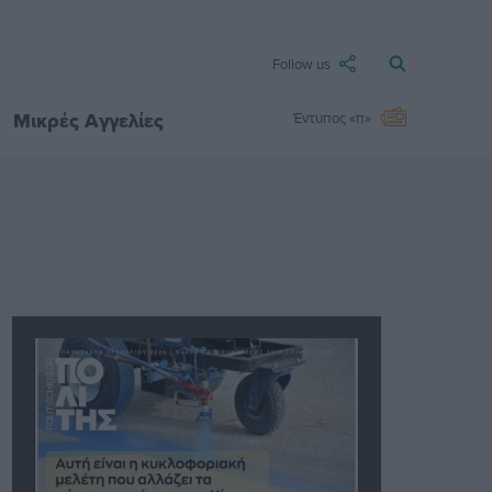
Follow us
Μικρές Αγγελίες
Έντυπος «π»