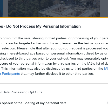
os -
Do Not Process My Personal Information
to opt-out of the sale, sharing to third parties, or processing of your per
formation for targeted advertising by us, please use the below opt-out s
r selection. Please note that after your opt-out request is processed y
Πριν 1 μήνα
eing interest-based ads based on personal information utilized by us or
Στέγη και φοιτητικές κατοικίες στη Χίο μπαίνουν
disclosed to third parties prior to your opt-out. You may separately opt-
στο νέο ΕΣΠΑ
losure of your personal information by third parties on the IAB’s list of
. This information may also be disclosed by us to third parties on the
IA
Participants
that may further disclose it to other third parties.
l Data Processing Opt Outs
o opt-out of the Sharing of my personal data.