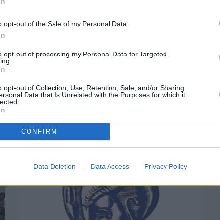
In
o opt-out of the Sale of my Personal Data.
In
to opt-out of processing my Personal Data for Targeted
ing.
Πριν 2 μήνες
In
Φεστιβάλ εκπαιδευτικής ρομποτικής για μικρούς
μαθητές
o opt-out of Collection, Use, Retention, Sale, and/or Sharing
ersonal Data that Is Unrelated with the Purposes for which it
lected.
In
CONFIRM
Data Deletion
Data Access
Privacy Policy