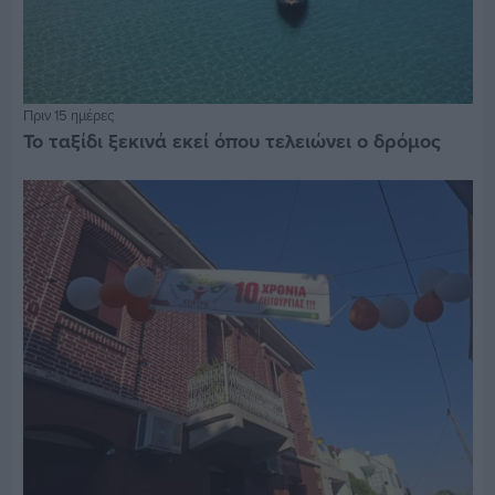
Πριν 15 ημέρες
Το ταξίδι ξεκινά εκεί όπου τελειώνει ο δρόμος