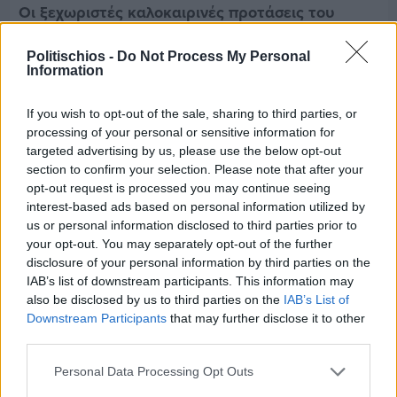
Οι ξεχωριστές καλοκαιρινές προτάσεις του
Clementine Chios
Politischios -
Do Not Process My Personal
Information
If you wish to opt-out of the sale, sharing to third parties, or
processing of your personal or sensitive information for
targeted advertising by us, please use the below opt-out
section to confirm your selection. Please note that after your
opt-out request is processed you may continue seeing
interest-based ads based on personal information utilized by
us or personal information disclosed to third parties prior to
your opt-out. You may separately opt-out of the further
disclosure of your personal information by third parties on the
IAB’s list of downstream participants. This information may
also be disclosed by us to third parties on the
IAB’s List of
Downstream Participants
that may further disclose it to other
third parties.
Πριν 4 ημέρες
Παραμονή Δεκαπενταύγουστου με μεγάλο
Personal Data Processing Opt Outs
πανηγύρι στη Σιδηρούντα