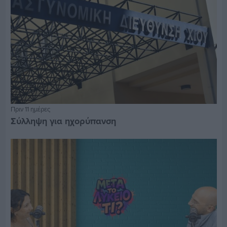
Πριν 11 ημέρες
Σύλληψη για ηχορύπανση