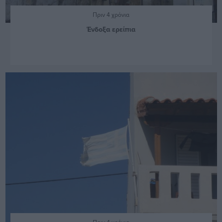
Πριν 4 χρόνια
Ένδοξα ερείπια