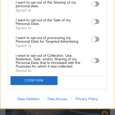
I want to opt-out of the Sharing of my
personal data.
Opted In
I want to opt-out of the Sale of my
Πριν 9 ημέρες
Personal Data.
Εργασίες ασφαλτόστρωσης σε τρεις οδούς του
Opted In
Βαρβασίου
I want to opt-out of processing my
Personal Data for Targeted Advertising.
Opted In
I want to opt-out of Collection, Use,
Retention, Sale, and/or Sharing of my
Personal Data that Is Unrelated with the
Purposes for which it was collected.
Opted In
CONFIRM
Data Deletion
Data Access
Privacy Policy