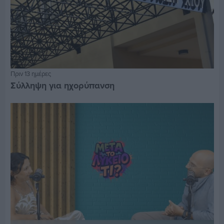
Πριν 13 ημέρες
Σύλληψη για ηχορύπανση