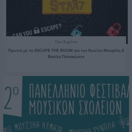
Πριν 8 χρόνια
Πρωτιά με το ESCAPE THE ROOM για τον Κων/νο Μαυρέλη &
Βασίλη Παπακώστα