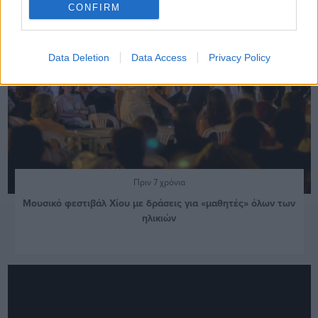
CONFIRM
Data Deletion
Data Access
Privacy Policy
Πριν 7 χρόνια
Μουσικό φεστιβάλ Χίου με δράσεις για «μαθητές» όλων των
ηλικιών