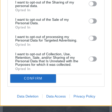
I want to opt-out of the Sharing of my
personal data.
Opted In
Πριν 3 χρόνια
I want to opt-out of the Sale of my
1.089.126€ για τη βελτίωση της πρόσβασης σε γεωργική γη
Personal Data.
στον Δήμο Ψαρών
Opted In
I want to opt-out of processing my
Personal Data for Targeted Advertising.
Opted In
I want to opt-out of Collection, Use,
Retention, Sale, and/or Sharing of my
Personal Data that Is Unrelated with the
Purposes for which it was collected.
Opted In
CONFIRM
Data Deletion
Data Access
Privacy Policy