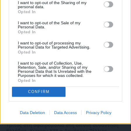
I want to opt-out of the Sharing of my
Πριν 6 ημέρες
personal data.
Μία μικρή αλλά αναγκαία ανάπαυλα για την
Opted In
ομάδα του «Πολίτη»
I want to opt-out of the Sale of my
Personal Data.
Opted In
I want to opt-out of processing my
Personal Data for Targeted Advertising.
Opted In
I want to opt-out of Collection, Use,
Retention, Sale, and/or Sharing of my
Personal Data that Is Unrelated with the
Purposes for which it was collected.
Opted In
CONFIRM
Data Deletion
Data Access
Privacy Policy
Πριν 6 ημέρες
Τρίτος στη σφαιροβολία στη διεθνή συνάντηση
Ελλάδας–Κύπρου Κ18 ο Δημήτρης Τέλλιος