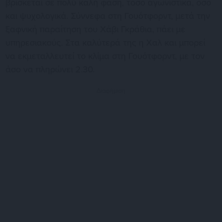
βρίσκεται σε πολύ καλή φάση, τόσο αγωνιστικά, όσο
και ψυχολογικά. Σύννεφα στη Γουότφορντ, μετά την
ξαφνική παραίτηση του Χάβι Γκράθια, πάει με
υπηρεσιακούς. Στα καλύτερά της η Χαλ και μπορεί
να εκμεταλλευτεί το κλίμα στη Γουότφορντ, με τον
άσο να πληρώνει 2.30.
Διαφήμιση