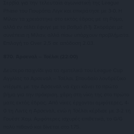
Σερβία για την τελευταία αγωνιστική της League
Phase του Γιουρόπα Λιγκ και επικράτησε με 3-0. Η
Μίλαν τα χρειάστηκε στο εκτός έδρας με τη Ρόμα,
αλλά εν τέλει έφυγε με το βαθμό (1-1). Σκοράρει με
συνέπεια η Μίλαν, αλλά πίσω υπάρχουν προβλήματα.
Επιλογή το Over 2,5 σε απόδοση 2.03.
870. Άρσεναλ – Τσέλσι (22:00)
Δεύτερο παιχνίδι για τα ημιτελικά του League Cup
Αγγλίας το Άρσεναλ – Τσέλσι. Σπουδαίο λονδρέζικο
ντέρμπι, με την Άρσεναλ να έχει κάνει το πρώτο
βήμα για την πρόκριση, χάρη στη νίκη της στο πρώτο
ματς εκτός έδρας. Από νίκες έρχονται αμφότερες, 4-
0 τη Λιντς η Άρσεναλ, ενώ η Τσέλσι κέρδισε με 3-2 τη
Γουέστ Χαμ. Αμφότερες ισχυρές επιθετικά, το G/G
πολύ πιθανό και δίνεται στο 1.75.