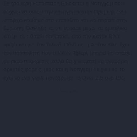
Σε τρομερή κατάσταση βρίσκεται η Νότιγχαμ που
δείχνει να σώζει την κατηγορία στην Πρέμιερ, ενώ
υπάρχει καύσιμο στο ντεπόζιτο και για πορεία στην
Ευρώπη. Έκπληξη το ότι έφτασε μέχρι τα ημιτελικά
και με το 1-0 που απέσπασε από την Άστον Βίλα,
ερίζει και για τον τελικό. Πάντως, η Άστον Βίλα έχει
τον προπονητή των τελικών, Έμερι, μπορεί να φτάσει
σε σκορ πρόκρισης, αλλά θα χρειαστεί να σκοράρει
αρκετές φορείς, μιας και η Νότιγχαμ δείχνει να το
έχει το ένα γκολ, ποντάρεται το Over 2,5 στο 1.90.
Διαφήμιση