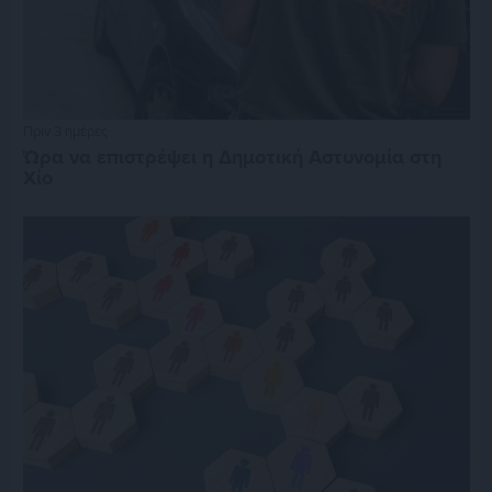
Πριν 3 ημέρες
Ώρα να επιστρέψει η Δημοτική Αστυνομία στη
Χίο