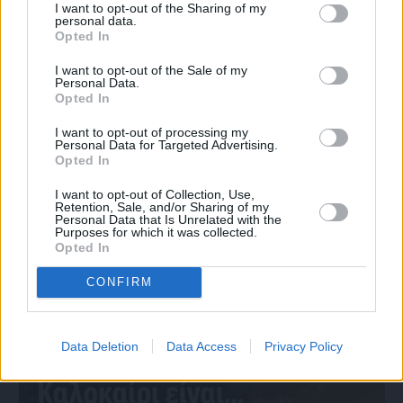
I want to opt-out of the Sharing of my
personal data.
Opted In
I want to opt-out of the Sale of my
Personal Data.
Opted In
I want to opt-out of processing my
Personal Data for Targeted Advertising.
Opted In
I want to opt-out of Collection, Use,
Retention, Sale, and/or Sharing of my
Personal Data that Is Unrelated with the
Purposes for which it was collected.
Πριν 4 ημέρες
Opted In
Ο καιρός στη Χίο, σήμερα 3 Αυγούστου 2026
CONFIRM
Διαφήμιση
Data Deletion
Data Access
Privacy Policy