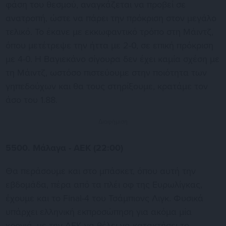
φάση του θεσμού, αναγκάζεται να προβεί σε
ανατροπή, ώστε να πάρει την πρόκριση στον μεγάλο
τελικό. Το έκανε με εκκωφαντικό τρόπο στη Μάιντζ,
όπου μετέτρεψε την ήττα με 2-0, σε επική πρόκριση
με 4-0. Η Βαγιεκάνο σίγουρα δεν έχει καμία σχέση με
τη Μάιντζ, ωστόσο πιστεύουμε στην ποιότητα των
γηπεδούχων και θα τους στηρίξουμε, κρατάμε τον
άσο του 1.88.
Διαφήμιση
5500. Μάλαγα - ΑΕΚ (22:00)
Θα περάσουμε και στο μπάσκετ, όπου αυτή την
εβδομάδα, πέρα από τα πλέι οφ της Ευρωλίγκας,
έχουμε και το Final-4 του Τσάμπιονς Λιγκ. Φυσικά
υπάρχει ελληνική εκπροσώπηση για ακόμα μία
χρονιά, με την ΑΕΚ να θέλει να κατακτήσει το