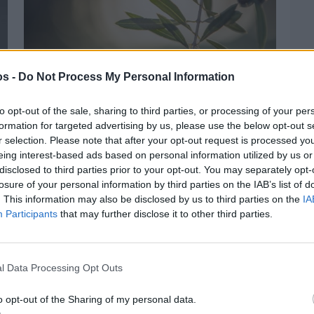
os -
Do Not Process My Personal Information
to opt-out of the sale, sharing to third parties, or processing of your per
formation for targeted advertising by us, please use the below opt-out s
r selection. Please note that after your opt-out request is processed y
eing interest-based ads based on personal information utilized by us or
Πριν 6 ημέρες
Ελαιοκομικό Μητρώο: Ξεκινά η
disclosed to third parties prior to your opt-out. You may separately opt-
προετοιμασία των ελαιοπαραγωγών στη
losure of your personal information by third parties on the IAB’s list of
Χίο
. This information may also be disclosed by us to third parties on the
IA
Participants
that may further disclose it to other third parties.
l Data Processing Opt Outs
o opt-out of the Sharing of my personal data.