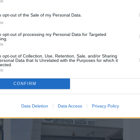
In
o opt-out of the Sale of my Personal Data.
In
to opt-out of processing my Personal Data for Targeted
ing.
In
Πριν 6 ημέρες
Αδειάζουν τα νησιά – Το δημογραφικό στο
o opt-out of Collection, Use, Retention, Sale, and/or Sharing
«κόκκινο»
ersonal Data that Is Unrelated with the Purposes for which it
lected.
In
CONFIRM
Data Deletion
Data Access
Privacy Policy