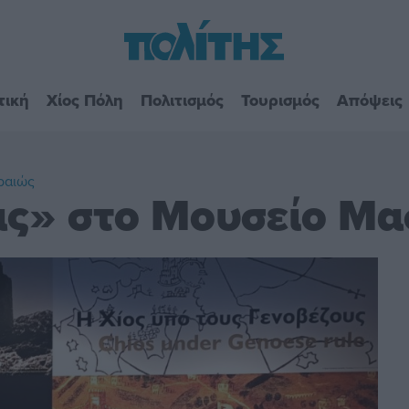
τική
Χίος Πόλη
Πολιτισμός
Τουρισμός
Απόψεις
ιραιώς
ας» στο Μουσείο Μα