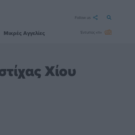
Follow us
Μικρές Αγγελίες
Έντυπος «π»
στίχας Χίου