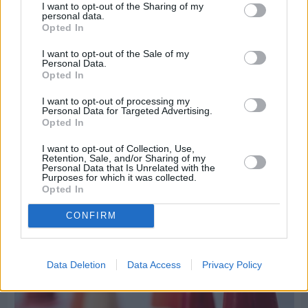
I want to opt-out of the Sharing of my
personal data.
Opted In
I want to opt-out of the Sale of my
Personal Data.
Opted In
Πριν 8 ημέρες
Τρίτος στη σφαιροβολία στη διεθνή συνάντηση
I want to opt-out of processing my
Ελλάδας–Κύπρου Κ18 ο Δημήτρης Τέλλιος
Personal Data for Targeted Advertising.
Opted In
I want to opt-out of Collection, Use,
Retention, Sale, and/or Sharing of my
Personal Data that Is Unrelated with the
Purposes for which it was collected.
Opted In
CONFIRM
Data Deletion
Data Access
Privacy Policy