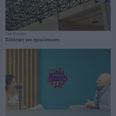
Πριν 13 ημέρες
Σύλληψη για ηχορύπανση