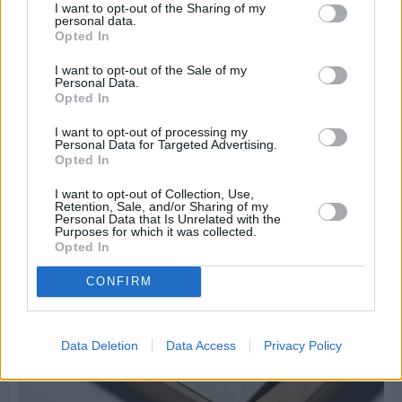
I want to opt-out of the Sharing of my
personal data.
Opted In
I want to opt-out of the Sale of my
Πριν 6 ημέρες
Personal Data.
Opted In
Μία μικρή αλλά αναγκαία ανάπαυλα για την
ομάδα του «Πολίτη»
I want to opt-out of processing my
Personal Data for Targeted Advertising.
Opted In
I want to opt-out of Collection, Use,
Retention, Sale, and/or Sharing of my
Personal Data that Is Unrelated with the
Purposes for which it was collected.
Opted In
CONFIRM
Data Deletion
Data Access
Privacy Policy