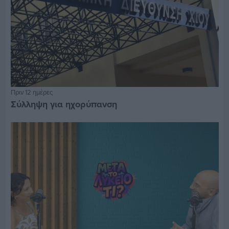
Πριν 12 ημέρες
Σύλληψη για ηχορύπανση