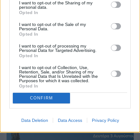
I want to opt-out of the Sharing of my
personal data.
Opted In
I want to opt-out of the Sale of my
Personal Data.
Opted In
I want to opt-out of processing my
Personal Data for Targeted Advertising.
Opted In
I want to opt-out of Collection, Use,
Retention, Sale, and/or Sharing of my
Personal Data that Is Unrelated with the
Purposes for which it was collected.
Opted In
Πριν 5 ημέρες
70 χρόνια ιστορίας και συγκίνησης για το
CONFIRM
Ανδρεάδειο Γυμνάσιο Βροντάδου
Data Deletion
Data Access
Privacy Policy