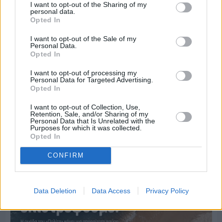
I want to opt-out of the Sharing of my
personal data.
Opted In
I want to opt-out of the Sale of my
Personal Data.
Opted In
I want to opt-out of processing my
Personal Data for Targeted Advertising.
Opted In
Πριν 3 ημέρες
I want to opt-out of Collection, Use,
Ο καιρός στη Χίο, σήμερα 3 Αυγούστου 2026
Retention, Sale, and/or Sharing of my
Personal Data that Is Unrelated with the
Purposes for which it was collected.
Opted In
Διαφήμιση
CONFIRM
Data Deletion
Data Access
Privacy Policy