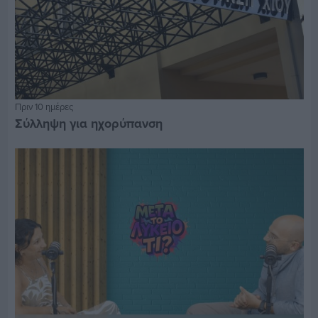
Πριν 10 ημέρες
Σύλληψη για ηχορύπανση