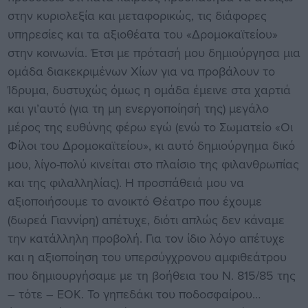
στην κυριολεξία και μεταφορικώς, τις διάφορες
υπηρεσίες και τα αξιοθέατα του «Δρομοκαϊτείου»
στην κοινωνία. Έτσι με πρότασή μου δημιούργησα μια
ομάδα διακεκριμένων Χίων για να προ­βάλουν το
Ίδρυμα, δυστυχώς όμως η ομάδα έμεινε στα χαρτιά
και γι’αυτό (για τη μη ενεργοποίησή της) μεγάλο
μέρος της ευθύνης φέρω εγώ (ενώ το Σωματείο «Οι
Φίλοι του Δρομοκαϊτείου», κι αυτό δημιούργημα δικό
μου, λίγο-πολύ κινείται στο πλαίσιο της φιλανθρωπίας
και της φιλαλληλίας). Η προσπάθειά μου να
αξιοποιήσουμε το ανοικτό Θέατρο που έχουμε
(δωρεά Γιαννίρη) απέτυχε, διότι απλώς δεν κάναμε
την κατάλληλη προβολή. Για τον ίδιο λόγο απέτυχε
και η αξιοποίηση του υπερσύγχρονου αμφι­θεάτρου
που δημιουργήσαμε με τη βοήθεια του Ν. 815/85 της
– τότε – ΕΟΚ. Το γηπεδάκι του ποδοσφαίρου…