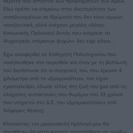
θέματα που άπτονται των προβλημάτων των ΑμΕΑ.
Εδώ πρέπει να επι­μείνω στην ιδιαιτερότητα των
νοσηλευομένων σε Ιδρύματα που δεν είναι αμιγώς
νοσηλευτικά, αλλά ενέχουν μεγάλη «δόση»
Κοινωνικής Πρόνοιας! Αυτός που ονόμασε τα
Ψυχιατρεία «πάρκινγκ ψυχών» δεν είχε άδικο…
Έχω αναφερθεί σε Καθηγητή Πολυτεχνείου που
νοσηλεύθηκε στο πα­ρελθόν και όταν με τη βελτίωσή
του διεπίστωσε ότι οι συγγενείς του, που έμεναν 4
χιλιόμετρα από το «Δρομοκαΐτειο», τον είχαν
εγκαταλείψει, έδωσε τέλος στη ζωή του (μια από τις
ελάχιστες αυτοκτονίες που θυμάμαι στα 33 χρόνια
που υπηρετώ στο Δ.Σ. του «Δρομοκαϊτείου» από
διάφορες θέσεις).
Κλείνοντας τον μακροσκελή πρόλογό μου θα
προσθέσω ότι κατά καιρούς προσπάθησα να ανοίξω