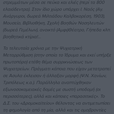
στρεμμάτων μέσα σε πεύκα και ελιές (περί τα 800
ελαιόδεντρα). Στον ίδιο χώρο υπάρχει Ι. Ναός (Αγ.
Ανάργυροι, δωρεά Μιλτιάδου Καλβοκορέση, 1903),
Μουσείο, Βιβλιοθήκη, Σχολή Βοηθών Νοσηλευτών
(δωρεά Γεμέλων), ανοικτό (Αμφι)Θέατρο, Γήπεδα κλπ.
βοηθητικά κτίρια!...
Τα τελευταία χρόνια με την Ψυχιατρική
Μεταρρύθμιση (στην οποία το Ίδρυμα και εκεί υπήρξε
πρωτοπόρο) ετέθη θέμα συρρικνώσεως των
Ψυχιατρείων. Πράγματι κάποια που είχαν μετατραπεί
σε Άσυλα έκλεισαν ή άλλαξαν μορφή (Ψ.Ν. Χανίων,
Τριπόλεως κ.α.). Παράλληλα αναπτύχθηκαν
εξωνοσοκομειακές δομές με σωστή υποδομή (οι
περισσότερες), αλλά και κάποιες «παρασιτικές». Το
Δ.Σ. του «Δρομοκαϊτείου» θέλοντας να αντιμετωπίσει
τη φημολογία από τη μία, αλλά και τις ομοβροντίες