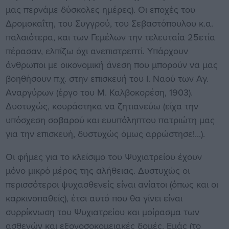
μας περνάμε δύσκολες ημέρες). Οι εποχές του
Δρομοκαΐτη, του Συγγρού, του Σεβαστόπουλου κ.α.
παλαιότερα, και των Γεμέλων την τελευ­ταία 25ετία
πέρασαν, ελπίζω όχι ανεπιστρεπτί. Υπάρχουν
άνθρωποι με οικονομική άνεση που μπορούν να μας
βοηθήσουν π.χ. στην επισκευή του Ι. Ναού των Αγ.
Αναργύρων (έργο του Μ. Καλβοκορέση, 1903).
Δυστυχώς, κουράστηκα να ζητιανεύω (είχα την
υπόσχεση σοβαρού και ευυπόληπτου πατριώτη μας
για την επισκευή, δυστυχώς όμως αρρώστησε!...).
Οι φήμες για το κλείσιμο του Ψυχιατρείου έχουν
μόνο μικρό μέρος της αλήθειας. Δυστυχώς οι
περισσότεροι ψυχασθενείς είναι ανίατοι (όπως και οι
καρκινοπαθείς), έτσι αυτό που θα γίνει είναι
συρρίκνωση του Ψυχια­τρείου και μοίρασμα των
ασθενών και εξονοσοκομειακές δομές. Εμάς (το