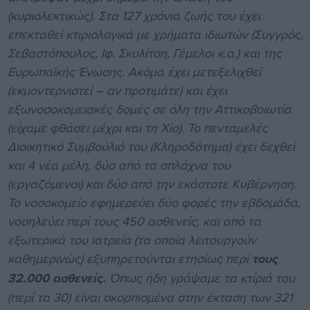
(κυριολεκτικώς). Στα 127 χρόνια ζωής του έχει
επεκταθεί κτιριολογικά με χρήματα ιδιωτών (Συγγρός,
Σεβαστόπουλος, Ιφ. Σκυλίτση, Γέμελοι κ.α.) και της
Ευρωπαϊκής Ένωσης. Ακόμα έχει μετεξελιχθεί
(εκμοντερνιστεί – αν προτιμάτε) και έχει
εξωνοσοκομειακές δομές σε όλη την Αττικοβοιωτία
(είχαμε φθάσει μέχρι και τη Χίο). Το πενταμελές
Διοικητικό Συμβούλιό του (Κληροδότημα) έχει δεχθεί
και 4 νέα μέλη, δύο από τα σπλάχνα του
(εργαζόμενοι) και δύο από την εκάστοτε Κυβέρνηση.
Το νοσοκομείο εφημερεύει δύο φορές την εβδομάδα,
νοσηλεύει περί τους 450 ασθενείς, και από τα
εξωτερικά του ιατρεία (τα οποία λειτουργούν
καθημερινώς) εξυπηρετούνται ετησίως περί
τους
32.000 ασθενείς.
Όπως ήδη γράψαμε τα κτίριά του
(περί τα 30) είναι σκορπισμένα στην έκταση των 321