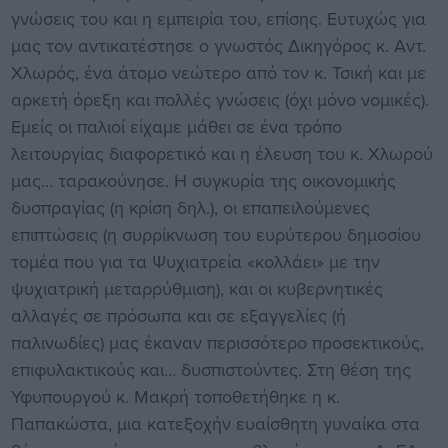
γνώσεις του και η εμπειρία του, επίσης. Ευτυχώς για
μας τον αντικατέστησε ο γνωστός Δικηγόρος κ. Αντ.
Χλωρός, ένα άτομο νεώτερο από τον κ. Τσική και με
αρκετή όρεξη και πολλές γνώσεις (όχι μόνο νομικές).
Εμείς οι παλιοί είχαμε μάθει σε ένα τρόπο
λειτουργίας διαφο­ρετικό και η έλευση του κ. Χλωρού
μας… ταρακούνησε. Η συγκυρία της οικονομικής
δυσπραγίας (η κρίση δηλ.), οι επαπειλούμενες
επιπτώσεις (η συρρίκνωση του ευρύτερου δημοσίου
τομέα που για τα Ψυχιατρεία «κολλάει» με την
ψυχιατρική μεταρρύθμιση), και οι κυβερνητικές
αλλαγές σε πρό­σωπα και σε εξαγγελίες (ή
παλινωδίες) μας έκαναν περισσότερο προσεκτι­κούς,
επιφυλακτικούς και… δυσπιστούντες. Στη θέση της
Υφυπουργού κ. Μακρή τοποθετήθηκε η κ.
Παπακώστα, μια κατεξοχήν ευαίσθητη γυναίκα στα