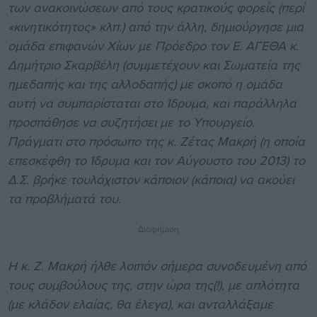
των ανακοινώσεων από τους κρατικούς φορείς (περί
«κινητικότητος» κλπ.) από την άλλη, δημιούργησε μια
ομάδα επιφανών Χίων με Πρόεδρο τον Ε. ΑΓΕΘΑ κ.
Δημήτριο Σκαρβέλη (συμμετέχουν και Σωματεία της
ημεδαπής και της αλλοδαπής) με σκοπό η ομάδα
αυτή να συμπαρίσταται στο Ίδρυμα, και παράλληλα
προσπάθησε να συζητήσει με το Υπουργείο.
Πράγματι στο πρόσωπο της κ. Ζέτας Μακρή (η οποία
επεσκέφθη το Ίδρυμα και τον Αύγουστο του 2013) το
Δ.Σ. βρήκε τουλάχιστον κάποιον (κάποια) να ακούει
τα προβλήματά του.
Διαφήμιση
Η κ. Ζ. Μακρή ήλθε λοιπόν σήμερα συνοδευμένη από
τους συμβούλους της, στην ώρα της(!), με απλότητα
(με κλάδον ελαίας, θα έλεγα), και ανταλλάξαμε