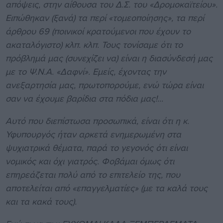
απόψεις, στην αίθουσα του Δ.Σ. του «Δρομοκαϊτείου».
Ειπώθηκαν (ξανά) τα περί «τομεοποίησης», τα περί
άρθρου 69 (ποινικοί κρατούμενοι που έχουν το
ακαταλόγιστο) κλπ. κλπ. Τους τονίσαμε ότι το
πρόβλημά μας (συνεχίζει να) είναι η διασύνδεσή μας
με το Ψ.Ν.Α. «Δαφνί». Εμείς, έχοντας την
ανεξαρτησία μας, πρωτοπορούμε, ενώ τώρα είναι
σαν να έχουμε βαρίδια στα πόδια μας!...
Αυτό που διεπίστωσα προσωπικά, είναι ότι η κ.
Υφυπουργός ήταν αρκετά ενημερωμένη στα
ψυχιατρικά θέματα, παρά το γεγονός ότι είναι
νομικός και όχι γιατρός. Φοβάμαι όμως ότι
επηρεάζεται πολύ από το επιτελείο της, που
αποτελείται από «επαγγελματίες» (με τα καλά τους
και τα κακά τους).