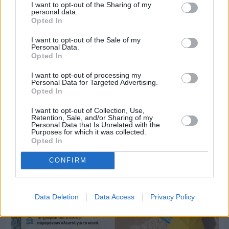
I want to opt-out of the Sharing of my
personal data.
Opted In
I want to opt-out of the Sale of my
Personal Data.
Opted In
Πριν 4 ημέρες
Ο καιρός στη Χίο, σήμερα 3 Αυγούστου 2026
I want to opt-out of processing my
Personal Data for Targeted Advertising.
Opted In
Διαφήμιση
I want to opt-out of Collection, Use,
Retention, Sale, and/or Sharing of my
Personal Data that Is Unrelated with the
Purposes for which it was collected.
Opted In
CONFIRM
Data Deletion
Data Access
Privacy Policy