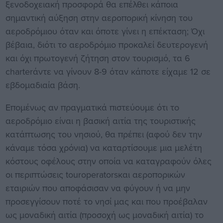
ξενοδοχειακή προσφορά θα επέλθει κάποια
σημαντική αύξηση στην αεροπορική κίνηση του
αεροδρόμιου όταν και όποτε γίνει η επέκταση; Όχι
βέβαια, διότι το αεροδρόμιο προκαλεί δευτερογενή
και όχι πρωτογενή ζήτηση στον τουρισμό, τα 6
charterάντε να γίνουν 8-9 όταν κάποτε είχαμε 12 σε
εβδομαδιαία βάση.
Επομένως αν πραγματικά πιστεύoυμε ότι το
αεροδρόμιο είναι η βασική αιτία της τουριστικής
κατάπτωσης του νησιού, θα πρέπει (αφού δεν την
κάναμε τόσα χρόνια) να καταρτίσουμε μια μελέτη
κόστους οφέλους στην οποία να καταγραφούν όλες
οι περιπτώσεις touroperatorsκαι αεροπορικών
εταιριών που αποφάσισαν να φύγουν ή να μην
προσεγγίσουν ποτέ το νησί μας και που προέβαλαν
ως μοναδική αιτία (προσοχή ως μοναδική αιτία) το