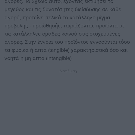
αγορές. Το Σχέδιο αυτό, έχοντας εκτιμήσει το
μέγεθος και τις δυνατότητες διείσδυσης σε κάθε
αγορά, προτείνει τελικά το κατάλληλο μίγμα
προβολής - προώθησής, ταιριάζοντας προϊόντα με
τις κατάλληλες ομάδες κοινού στις στοχευμένες
αγορές. Στην έννοια του προϊόντος εννοούνται τόσο
τα φυσικά ή απτά (tangible) χαρακτηριστικά όσο και
νοητά ή μη απτά (intangible).
Διαφήμιση